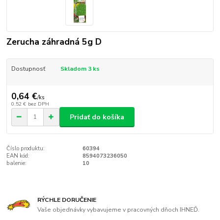
Zerucha záhradná 5g D
Dostupnosť
Skladom 3 ks
0,64 €
/
ks
0,52 €
bez DPH
Pridať do košíka
Číslo produktu:
60394
EAN kód:
8594073236050
balenie:
10
RÝCHLE DORUČENIE
Vaše objednávky vybavujeme v pracovných dňoch IHNEĎ.