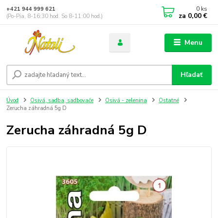
0
ks
+421 944 999 621
za
0,00 €
(Po-Pia, 8-16:30 hod. So 8-11:00 hod.)
Menu
Hľadať
Úvod
Osivá, sadba, sadbovače
Osivá - zelenina
Ostatné
Zerucha záhradná 5g D
Zerucha záhradná 5g D