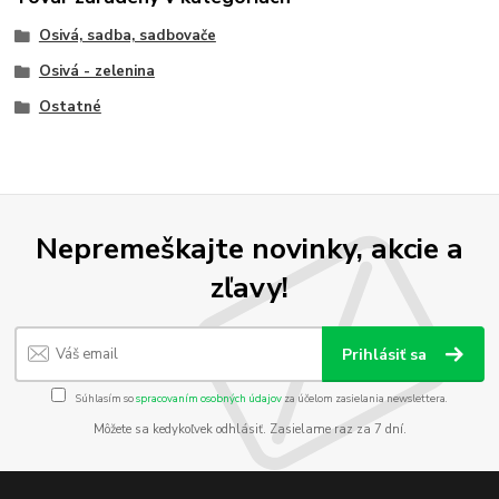
Osivá, sadba, sadbovače
Osivá - zelenina
Ostatné
Nepremeškajte novinky, akcie a
zľavy!
Prihlásiť sa
Súhlasím so
spracovaním osobných údajov
za účelom zasielania newslettera.
Môžete sa kedykoľvek odhlásiť. Zasielame raz za 7 dní.