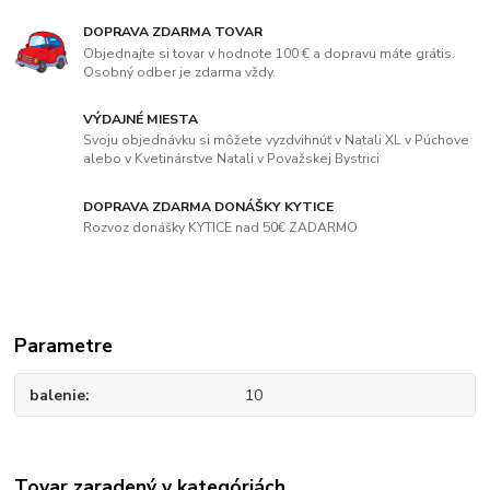
DOPRAVA ZDARMA TOVAR
Objednajte si tovar v hodnote 100 € a dopravu máte grátis.
Osobný odber je zdarma vždy.
VÝDAJNÉ MIESTA
Svoju objednávku si môžete vyzdvihnúť v Natali XL v Púchove
alebo v Kvetinárstve Natali v Považskej Bystrici
DOPRAVA ZDARMA DONÁŠKY KYTICE
Rozvoz donášky KYTICE nad 50€ ZADARMO
Parametre
balenie
10
Tovar zaradený v kategóriách