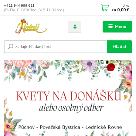
0
ks
+421 944 999 621
za
0,00 €
(Po-Pia, 8-16:30 hod. So 8-11:00 hod.)
Menu
Hľadať