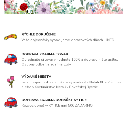
RÝCHLE DORUČENIE
Vaše objednávky vybavujeme v pracovných dňoch IHNEĎ.
DOPRAVA ZDARMA TOVAR
Objednajte si tovar v hodnote 100 € a dopravu máte grátis.
Osobný odber je zdarma vždy.
VÝDAJNÉ MIESTA
Svoju objednávku si môžete vyzdvihnúť v Natali XL v Púchove
alebo v Kvetinárstve Natali v Považskej Bystrici
DOPRAVA ZDARMA DONÁŠKY KYTICE
Rozvoz donášky KYTICE nad 50€ ZADARMO