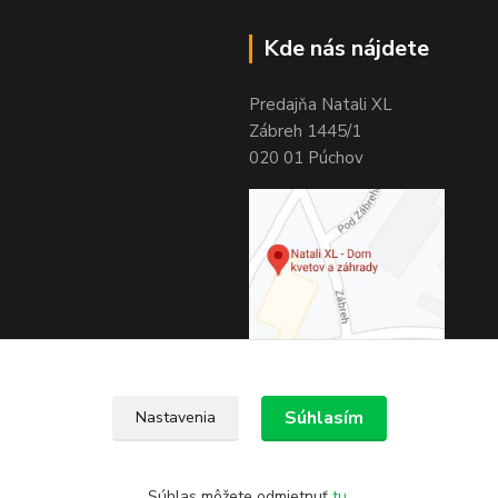
Kde nás nájdete
Predajňa Natali XL
Zábreh 1445/1
020 01 Púchov
Súhlasím
Nastavenia
Súhlas môžete odmietnuť
tu
.