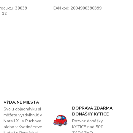
roduktu:
39039
EAN kód:
2004900390399
:
12
VÝDAJNÉ MIESTA
DOPRAVA ZDARMA
Svoju objednávku si
DONÁŠKY KYTICE
môžete vyzdvihnúť v
Natali XL v Púchove
Rozvoz donášky
alebo v Kvetinárstve
KYTICE nad 50€
Natali v Považskej
ZADARMO