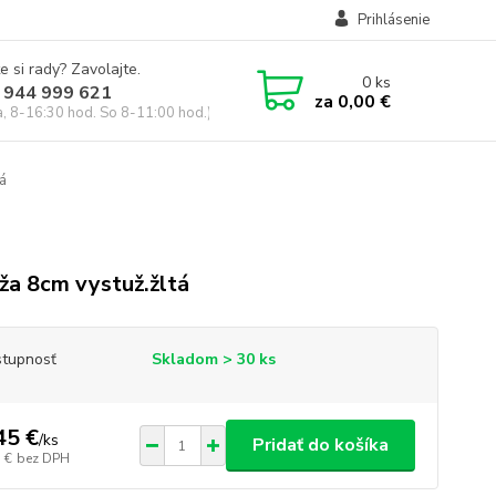
Prihlásenie
e si rady? Zavolajte.
0
ks
 944 999 621
za
0,00 €
a, 8-16:30 hod. So 8-11:00 hod.)
á
ža 8cm vystuž.žltá
tupnosť
Skladom > 30 ks
45 €
/
ks
Pridať do košíka
 €
bez DPH