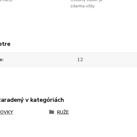
zdarma vždy.
etre
e
12
zaradený v kategóriách
COVKY
RUŽE