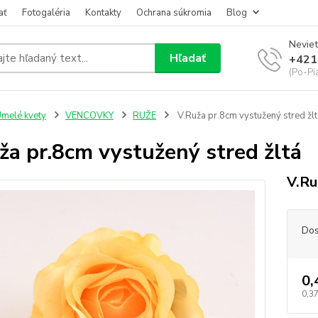
ať
Fotogaléria
Kontakty
Ochrana súkromia
Blog
Neviet
Hľadať
+421
(Po-Pi
melé kvety
VENCOVKY
RUŽE
V.Ruža pr.8cm vystužený stred žlt
ža pr.8cm vystužený stred žltá
V.Ru
Dos
0,
0,37