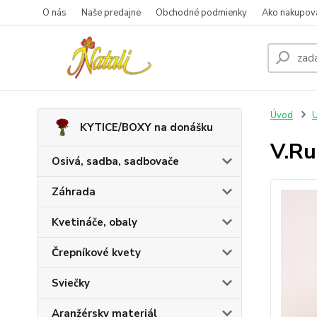
O nás
Naše predajne
Obchodné podmienky
Ako nakupov
Úvod
U
KYTICE/BOXY na donášku
V.Ru
Osivá, sadba, sadbovače
Záhrada
Kvetináče, obaly
Črepníkové kvety
Sviečky
Aranžérsky materiál