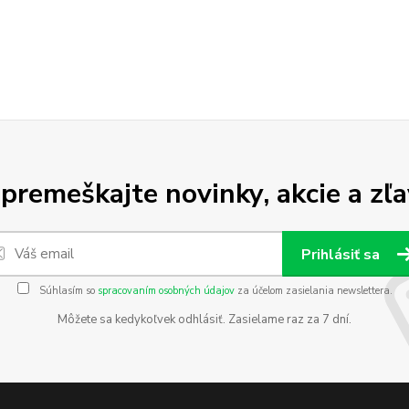
premeškajte novinky, akcie a zľa
Prihlásiť sa
Súhlasím so
spracovaním osobných údajov
za účelom zasielania newslettera.
Môžete sa kedykoľvek odhlásiť. Zasielame raz za 7 dní.