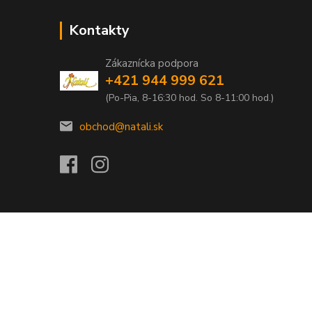
Kontakty
Zákaznícka podpora
+421 944 999 621
(Po-Pia, 8-16:30 hod. So 8-11:00 hod.)
obchod@natali.sk
Vytvorené na
Eshop-rychlo.sk