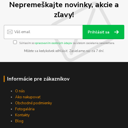
Nepremeškajte novinky, akcie a
zľavy!
Prihlásiť sa
Súhlasím so
spracovaním osobných údajov
za účelom zasielania newslettera.
Môžete sa kedykoľvek odhlásiť. Zasielame raz za 7 dní.
Informácie pre zákazníkov
O nás
Ako nakupovať
Obchodné podmienky
Fotogaléria
Kontakty
Blog