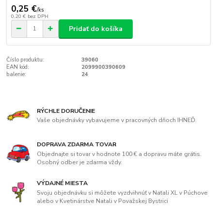
0,25 €
/
ks
0,20 €
bez DPH
Pridať do košíka
Číslo produktu:
39060
EAN kód:
2099900390609
balenie:
24
RÝCHLE DORUČENIE
Vaše objednávky vybavujeme v pracovných dňoch IHNEĎ.
DOPRAVA ZDARMA TOVAR
Objednajte si tovar v hodnote 100 € a dopravu máte grátis.
Osobný odber je zdarma vždy.
VÝDAJNÉ MIESTA
Svoju objednávku si môžete vyzdvihnúť v Natali XL v Púchove
alebo v Kvetinárstve Natali v Považskej Bystrici