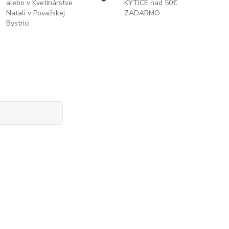
alebo v Kvetinárstve
KYTICE nad 50€
Natali v Považskej
ZADARMO
Bystrici