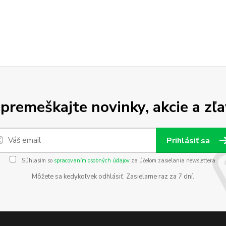
premeškajte novinky, akcie a zľa
Prihlásiť sa
Súhlasím so
spracovaním osobných údajov
za účelom zasielania newslettera.
Môžete sa kedykoľvek odhlásiť. Zasielame raz za 7 dní.