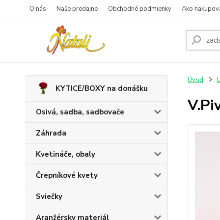
O nás
Naše predajne
Obchodné podmienky
Ako nakupov
Úvod
U
KYTICE/BOXY na donášku
V.Pi
Osivá, sadba, sadbovače
Záhrada
Kvetináče, obaly
Črepníkové kvety
Sviečky
Aranžérsky materiál