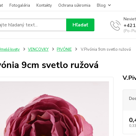
ať
Fotogaléria
Kontakty
Ochrana súkromia
Blog
Neviet
Hľadať
+421
(Po-Pi
melé kvety
VENCOVKY
PIVÓNIE
V.Pivónia 9cm svetlo ružová
vónia 9cm svetlo ružová
V.Pi
Dos
0,
0,33