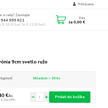
Prihlásenie
e si rady? Zavolajte.
0
ks
 944 999 621
za
0,00 €
a, 8-16:30 hod. So 8-11:00 hod.)
vónia 9cm svetlo ružo
tupnosť
Skladom > 30 ks
40 €
/
ks
Pridať do košíka
 €
bez DPH