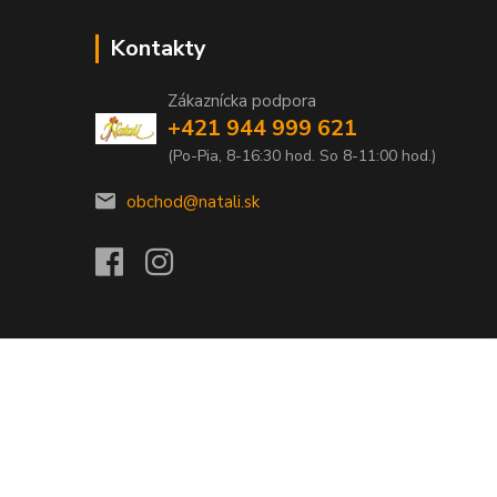
Kontakty
Zákaznícka podpora
+421 944 999 621
(Po-Pia, 8-16:30 hod. So 8-11:00 hod.)
obchod@natali.sk
Vytvorené na
Eshop-rychlo.sk