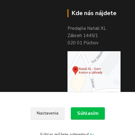
Kde nás nájdete
Predajňa Natali XL
Zábreh 1445/1
020 01 Púchov
Súhlasím
Nastavenia
Súhlas môžete odmietnuť
tu
.