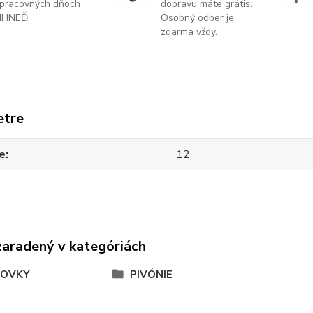
pracovných dňoch
dopravu máte grátis.
IHNEĎ.
Osobný odber je
zdarma vždy.
etre
e
12
zaradený v kategóriách
COVKY
PIVÓNIE