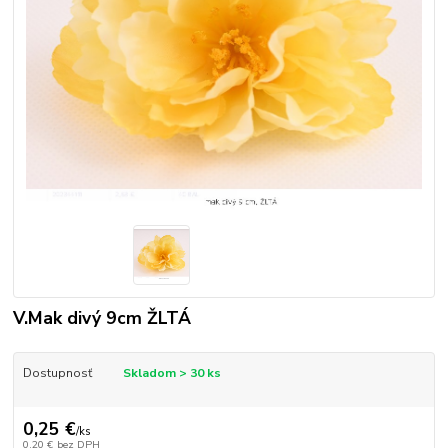
V.Mak divý 9cm ŽLTÁ
Dostupnosť
Skladom > 30 ks
0,25 €
/
ks
0,20 €
bez DPH