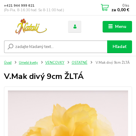
0
ks
+421 944 999 621
za
0,00 €
(Po-Pia, 8-16:30 hod. So 8-11:00 hod.)
Menu
Hľadať
Úvod
Umelé kvety
VENCOVKY
OSTATNÉ
V.Mak divý 9cm ŽLTÁ
V.Mak divý 9cm ŽLTÁ