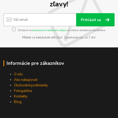
zľavy!
Prihlásiť sa
Súhlasím so
spracovaním osobných údajov
za účelom zasielania newslettera.
Môžete sa kedykoľvek odhlásiť. Zasielame raz za 7 dní.
Informácie pre zákazníkov
O nás
Ako nakupovať
Obchodné podmienky
Fotogaléria
Kontakty
Blog