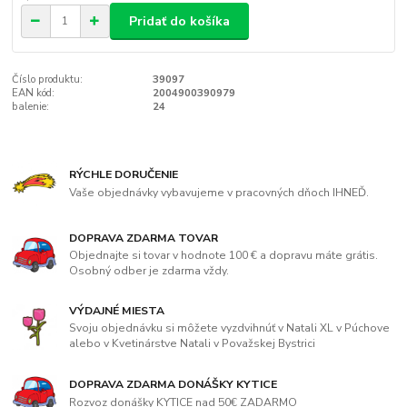
Pridať do košíka
Číslo produktu:
39097
EAN kód:
2004900390979
balenie:
24
RÝCHLE DORUČENIE
Vaše objednávky vybavujeme v pracovných dňoch IHNEĎ.
DOPRAVA ZDARMA TOVAR
Objednajte si tovar v hodnote 100 € a dopravu máte grátis.
Osobný odber je zdarma vždy.
VÝDAJNÉ MIESTA
Svoju objednávku si môžete vyzdvihnúť v Natali XL v Púchove
alebo v Kvetinárstve Natali v Považskej Bystrici
DOPRAVA ZDARMA DONÁŠKY KYTICE
Rozvoz donášky KYTICE nad 50€ ZADARMO