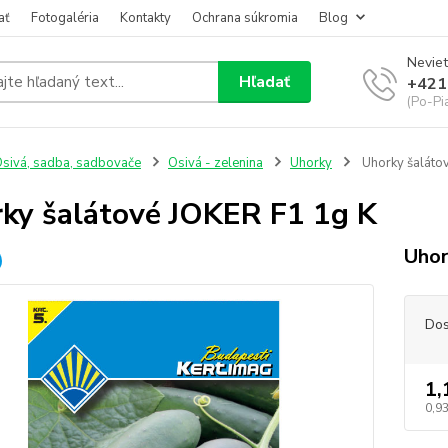
ať
Fotogaléria
Kontakty
Ochrana súkromia
Blog
Neviet
Hľadať
+421
(Po-Pi
sivá, sadba, sadbovače
Osivá - zelenina
Uhorky
Uhorky šaláto
ky šalátové JOKER F1 1g K
Uhor
Dos
1,
0,93