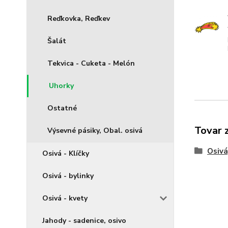
Reďkovka, Reďkev
Šalát
Tekvica - Cuketa - Melón
Uhorky
Ostatné
Tovar 
Výsevné pásiky, Obal. osivá
Osivá
Osivá - Klíčky
Osivá - bylinky
Osivá - kvety
Jahody - sadenice, osivo