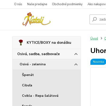
O nás
Naše predajne
Obchodné podmienky
Ako nakupov
Úvod
O
KYTICE/BOXY na donášku
Uhor
Osivá, sadba, sadbovače
Novinka
Osivá - zelenina
Špenát
Cibuľa
Cvikla - Repa šalátová