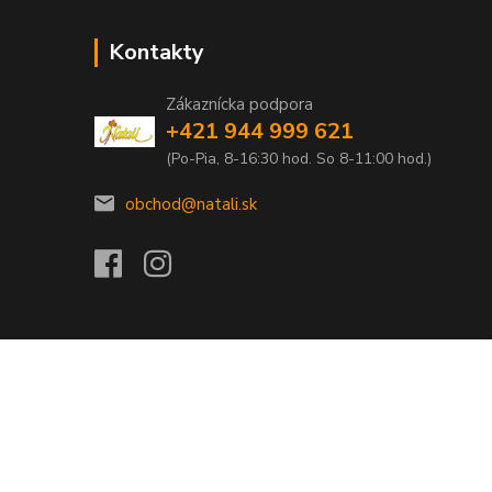
Kontakty
Zákaznícka podpora
+421 944 999 621
(Po-Pia, 8-16:30 hod. So 8-11:00 hod.)
obchod@natali.sk
Vytvorené na
Eshop-rychlo.sk