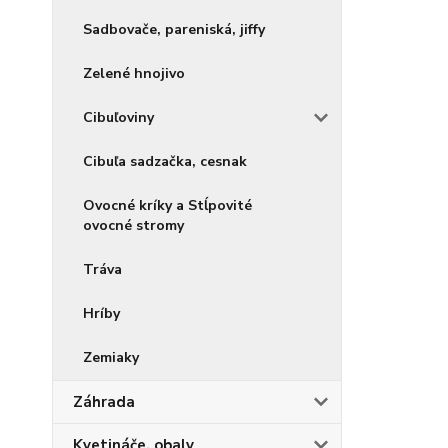
Sadbovače, pareniská, jiffy
Zelené hnojivo
Cibuľoviny
Cibuľa sadzačka, cesnak
Ovocné kríky a Stĺpovité
ovocné stromy
Tráva
Hríby
Zemiaky
Záhrada
Kvetináče, obaly