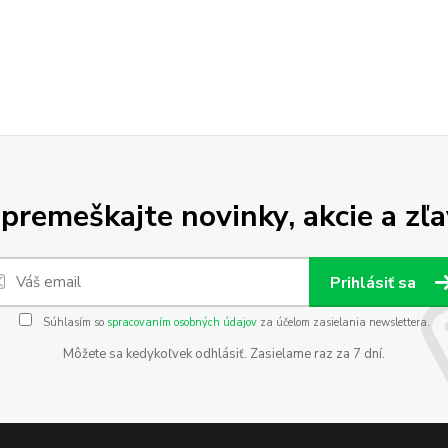
premeškajte novinky, akcie a zľa
Prihlásiť sa
Súhlasím so
spracovaním osobných údajov
za účelom zasielania newslettera.
Môžete sa kedykoľvek odhlásiť. Zasielame raz za 7 dní.