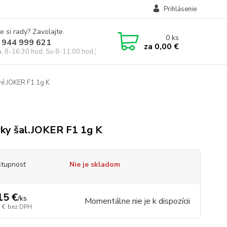
Prihlásenie
e si rady? Zavolajte.
0
ks
 944 999 621
za
0,00 €
a, 8-16:30 hod. So 8-11:00 hod.)
vé JOKER F1 1g K
ky šal.JOKER F1 1g K
tupnosť
Nie je skladom
15 €
/
ks
Momentálne nie je k dispozícii
 €
bez DPH