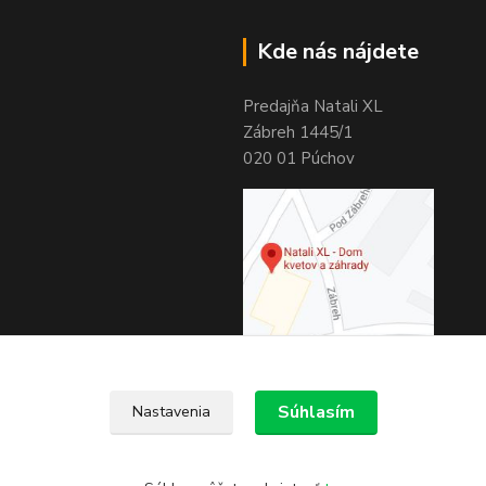
Kde nás nájdete
Predajňa Natali XL
Zábreh 1445/1
020 01 Púchov
Súhlasím
Nastavenia