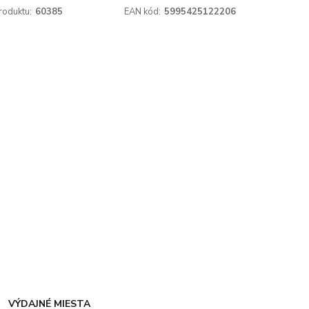
roduktu:
60385
EAN kód:
5995425122206
VÝDAJNÉ MIESTA