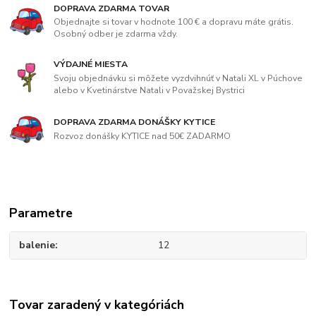
DOPRAVA ZDARMA TOVAR
Objednajte si tovar v hodnote 100 € a dopravu máte grátis.
Osobný odber je zdarma vždy.
VÝDAJNÉ MIESTA
Svoju objednávku si môžete vyzdvihnúť v Natali XL v Púchove
alebo v Kvetinárstve Natali v Považskej Bystrici
DOPRAVA ZDARMA DONÁŠKY KYTICE
Rozvoz donášky KYTICE nad 50€ ZADARMO
Parametre
balenie
12
Tovar zaradený v kategóriách