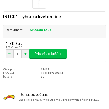
ISTC01 Tyčka ku kvetom bie
Dostupnosť
Skladom 12 ks
1,70 €
/
ks
1,38 €
bez DPH
Pridať do košíka
Číslo produktu:
11417
EAN kód:
5905197262284
balenie:
12
RÝCHLE DORUČENIE
Vaše objednávky vybavujeme v pracovných dňoch IHNEĎ.