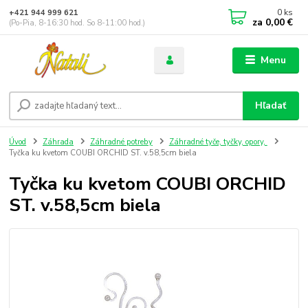
0
ks
+421 944 999 621
za
0,00 €
(Po-Pia, 8-16:30 hod. So 8-11:00 hod.)
Menu
Hľadať
Úvod
Záhrada
Záhradné potreby
Záhradné tyče, tyčky, opory,
Tyčka ku kvetom COUBI ORCHID ST. v.58,5cm biela
Tyčka ku kvetom COUBI ORCHID
ST. v.58,5cm biela