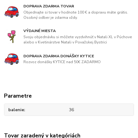
DOPRAVA ZDARMA TOVAR
Objednajte si tovar v hodnote 100 € a dopravu máte grátis.
Osobný odber je zdarma vždy.
VÝDAJNÉ MIESTA
Svoju objednávku si môžete vyzdvihnúť v Natali XL v Púchove
alebo v Kvetinárstve Natali v Považskej Bystrici
DOPRAVA ZDARMA DONÁŠKY KYTICE
Rozvoz donášky KYTICE nad 50€ ZADARMO
Parametre
balenie
36
Tovar zaradený v kategóriách