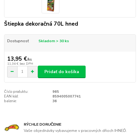
Štiepka dekoračná 70L hned
Dostupnosť
Skladom > 30 ks
13,95 €
/
ks
11,34 €
bez DPH
Pridať do košíka
Číslo produktu:
965
EAN kód:
8594005007741
balenie:
36
RÝCHLE DORUČENIE
Vaše objednávky vybavujeme v pracovných dňoch IHNEĎ.