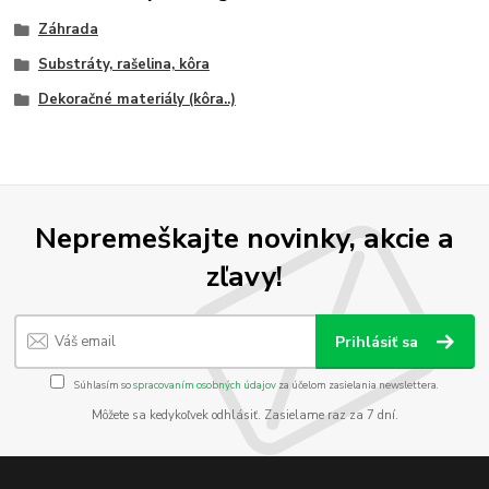
Záhrada
Substráty, rašelina, kôra
Dekoračné materiály (kôra..)
Nepremeškajte novinky, akcie a
zľavy!
Prihlásiť sa
Súhlasím so
spracovaním osobných údajov
za účelom zasielania newslettera.
Môžete sa kedykoľvek odhlásiť. Zasielame raz za 7 dní.