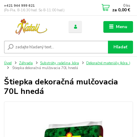
0
ks
+421 944 999 621
za
0,00 €
(Po-Pia, 8-16:30 hod. So 8-11:00 hod.)
Menu
Hľadať
Úvod
Záhrada
Substráty, rašelina, kôra
Dekoračné materiály (kôra..)
Štiepka dekoračná mulčovacia 70L hnedá
Štiepka dekoračná mulčovacia
70L hnedá