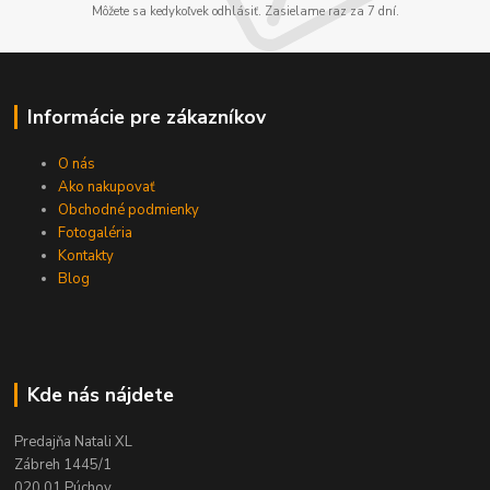
Môžete sa kedykoľvek odhlásiť. Zasielame raz za 7 dní.
Informácie pre zákazníkov
O nás
Ako nakupovať
Obchodné podmienky
Fotogaléria
Kontakty
Blog
Kde nás nájdete
Predajňa Natali XL
Zábreh 1445/1
020 01 Púchov