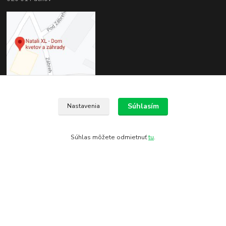
Súhlasím
Nastavenia
Kontakty
Súhlas môžete odmietnuť
tu
.
Zákaznícka podpora
+421 944 999 621
(Po-Pia, 8-16:30 hod. So 8-11:00 hod.)
obchod@natali.sk