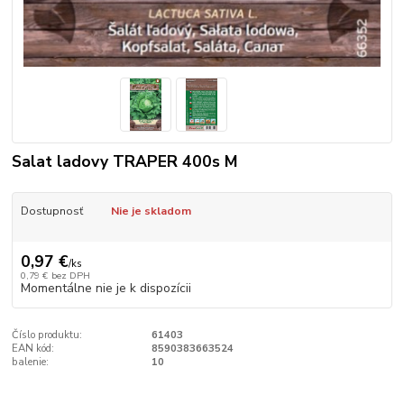
Salat ladovy TRAPER 400s M
Dostupnosť
Nie je skladom
0,97 €
/
ks
0,79 €
bez DPH
Momentálne nie je k dispozícii
Číslo produktu:
61403
EAN kód:
8590383663524
balenie:
10