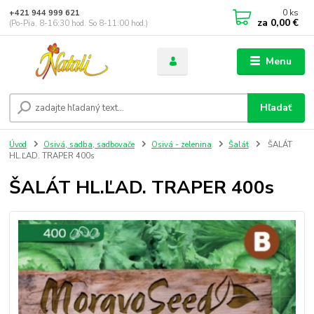
0
ks
+421 944 999 621
za
0,00 €
(Po-Pia, 8-16:30 hod. So 8-11:00 hod.)
Menu
Hľadať
Úvod
Osivá, sadba, sadbovače
Osivá - zelenina
Šalát
ŠALÁT
HL.ĽAD. TRAPER 400s
ŠALÁT HL.ĽAD. TRAPER 400s