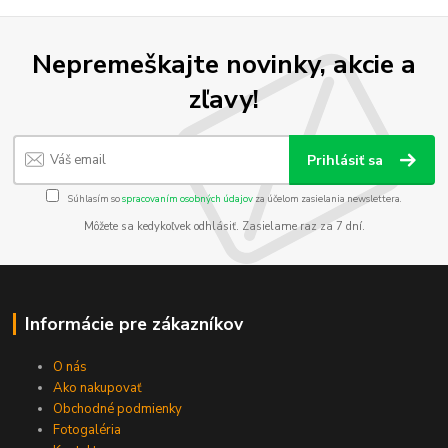
Nepremeškajte novinky, akcie a
zľavy!
Prihlásiť sa
Súhlasím so
spracovaním osobných údajov
za účelom zasielania newslettera.
Môžete sa kedykoľvek odhlásiť. Zasielame raz za 7 dní.
Informácie pre zákazníkov
O nás
Ako nakupovať
Obchodné podmienky
Fotogaléria