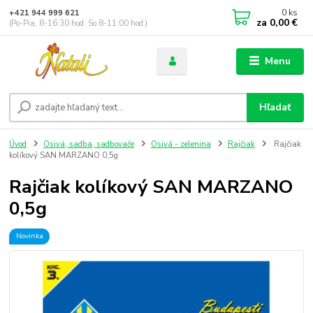
0
ks
+421 944 999 621
za
0,00 €
(Po-Pia, 8-16:30 hod. So 8-11:00 hod.)
Menu
Hľadať
Úvod
Osivá, sadba, sadbovače
Osivá - zelenina
Rajčiak
Rajčiak
kolíkový SAN MARZANO 0,5g
Rajčiak kolíkový SAN MARZANO
0,5g
Novinka