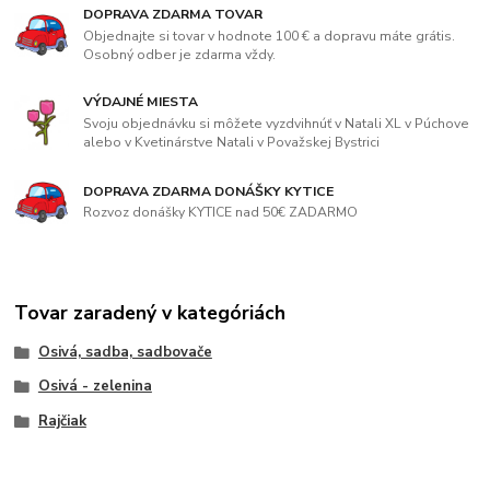
DOPRAVA ZDARMA TOVAR
Objednajte si tovar v hodnote 100 € a dopravu máte grátis.
Osobný odber je zdarma vždy.
VÝDAJNÉ MIESTA
Svoju objednávku si môžete vyzdvihnúť v Natali XL v Púchove
alebo v Kvetinárstve Natali v Považskej Bystrici
DOPRAVA ZDARMA DONÁŠKY KYTICE
Rozvoz donášky KYTICE nad 50€ ZADARMO
Tovar zaradený v kategóriách
Osivá, sadba, sadbovače
Osivá - zelenina
Rajčiak