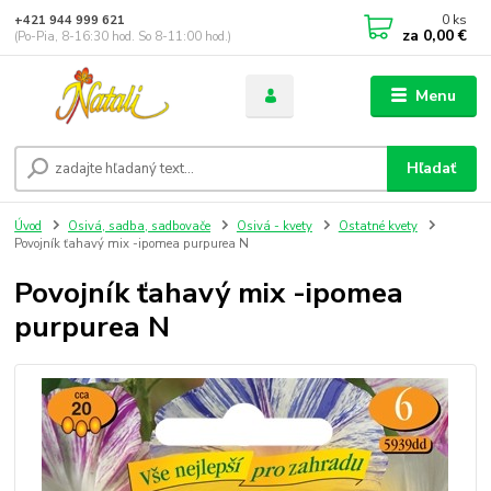
0
ks
+421 944 999 621
za
0,00 €
(Po-Pia, 8-16:30 hod. So 8-11:00 hod.)
Menu
Hľadať
Úvod
Osivá, sadba, sadbovače
Osivá - kvety
Ostatné kvety
Povojník ťahavý mix -ipomea purpurea N
Povojník ťahavý mix -ipomea
purpurea N