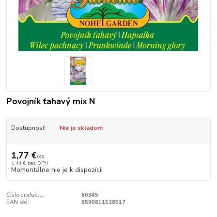
Povojník ťahavý mix N
Dostupnosť
Nie je skladom
1,77 €
/
ks
1,44 €
bez DPH
Momentálne nie je k dispozícii
Číslo produktu:
60345
EAN kód:
8590811528517