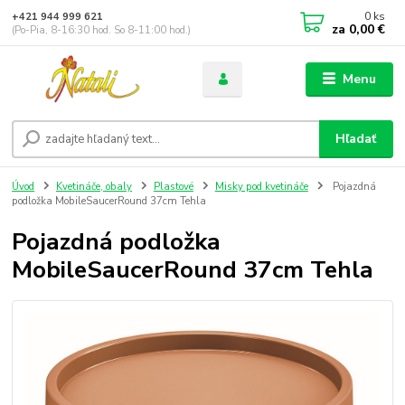
0
ks
+421 944 999 621
za
0,00 €
(Po-Pia, 8-16:30 hod. So 8-11:00 hod.)
Menu
Hľadať
Úvod
Kvetináče, obaly
Plastové
Misky pod kvetináče
Pojazdná
podložka MobileSaucerRound 37cm Tehla
Pojazdná podložka
MobileSaucerRound 37cm Tehla