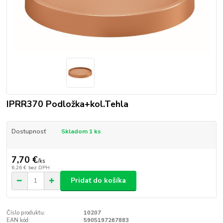
IPRR370 Podložka+kol.Tehla
Dostupnosť
Skladom 1 ks
7,70 €
/
ks
6,26 €
bez DPH
Pridať do košíka
Číslo produktu:
10207
EAN kód:
5905197267883