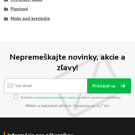
Plastové
Misky pod kvetináče
Nepremeškajte novinky, akcie a
zľavy!
Prihlásiť sa
Súhlasím so
spracovaním osobných údajov
za účelom zasielania newslettera.
Môžete sa kedykoľvek odhlásiť. Zasielame raz za 7 dní.