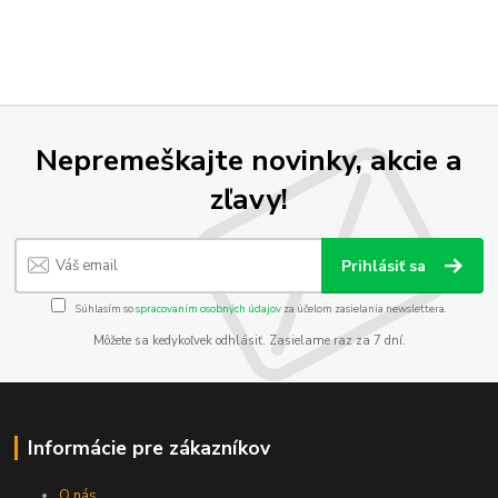
Nepremeškajte novinky, akcie a
zľavy!
Prihlásiť sa
Súhlasím so
spracovaním osobných údajov
za účelom zasielania newslettera.
Môžete sa kedykoľvek odhlásiť. Zasielame raz za 7 dní.
Informácie pre zákazníkov
O nás