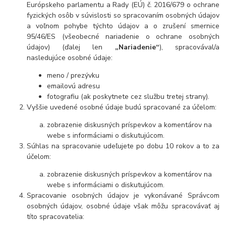
Európskeho parlamentu a Rady (EÚ) č. 2016/679 o ochrane
fyzických osôb v súvislosti so spracovaním osobných údajov
a voľnom pohybe týchto údajov a o zrušení smernice
95/46/ES (všeobecné nariadenie o ochrane osobných
údajov) (ďalej len
„Nariadenie“
), spracovával/a
nasledujúce osobné údaje:
meno / prezývku
emailovú adresu
fotografiu (ak poskytnete cez službu tretej strany).
Vyššie uvedené osobné údaje budú spracované za účelom:
zobrazenie diskusných príspevkov a komentárov na
webe s informáciami o diskutujúcom.
Súhlas na spracovanie udeľujete po dob
u 10 rokov a
to za
účelom:
zobrazenie diskusných príspevkov a komentárov na
webe s informáciami o diskutujúcom.
Spracovanie osobných údajov je vykonávané Správcom
osobných údajov, osobné údaje však môžu spracovávať aj
títo spracovatelia: