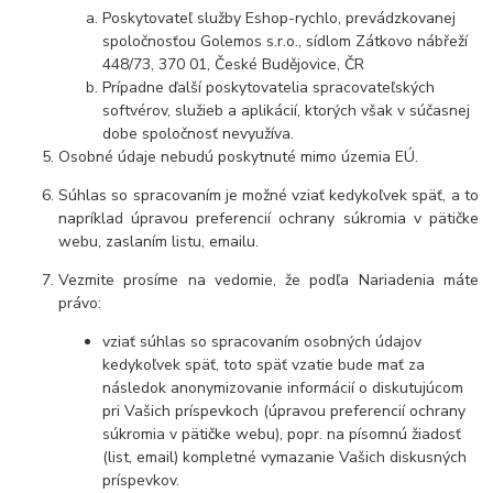
Poskytovateľ služby Eshop-rychlo, prevádzkovanej
spoločnosťou Golemos s.r.o., sídlom Zátkovo nábřeží
448/73, 370 01, České Budějovice, ČR
Prípadne ďalší poskytovatelia spracovateľských
softvérov, služieb a aplikácií, ktorých však v súčasnej
dobe spoločnosť nevyužíva.
Osobné údaje
nebudú
poskytnuté mimo územia EÚ.
Súhlas so spracovaním je možné vziať kedykoľvek späť, a to
napríklad úpravou preferencií ochrany súkromia v pätičke
webu, zaslaním listu, emailu.
Vezmite prosíme na vedomie, že podľa Nariadenia máte
právo:
vziať súhlas so spracovaním osobných údajov
kedykoľvek späť, toto späť vzatie bude mať za
následok
anonymizovanie informácií o diskutujúcom
pri Vašich príspevkoch (úpravou preferencií ochrany
súkromia v pätičke webu), popr. na písomnú žiadosť
(list, email) kompletné vymazanie Vašich diskusných
príspevkov.