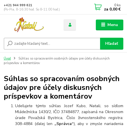
0
ks
+421 944 999 621
za
0,00 €
(Po-Pia, 8-16:30 hod. So 8-11:00 hod.)
Menu
Hľadať
Úvod
Súhlas so spracovaním osobných údajov pre účely diskusných
príspevkov a komentárov
Súhlas so spracovaním osobných
údajov pre účely diskusných
príspevkov a komentárov
Udeľujete týmto súhlas Jozef Kubo, Natali, so sídlom
Mládežnícka 1430/2, IČO 37484877, zapísaná na Okresnom
úrade Považská Bystrica, Číslo živnostenského registra:
308-4884
(ďalej len
„Správca“
), aby v zmysle nariadenia