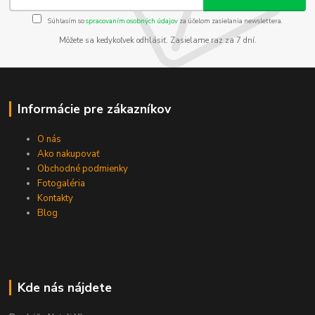
Súhlasím so
spracovaním osobných údajov
za účelom zasielania newslettera.
Môžete sa kedykoľvek odhlásiť. Zasielame raz za 7 dní.
Informácie pre zákazníkov
O nás
Ako nakupovať
Obchodné podmienky
Fotogaléria
Kontakty
Blog
Kde nás nájdete