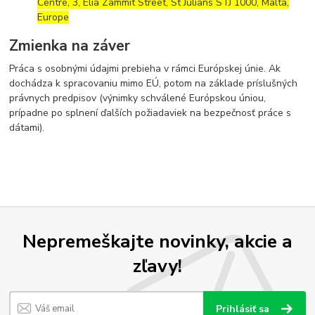
Centre, 3, Elia Zammit Street, St Julians STJ 1000, Malta,
Europe
Zmienka na záver
Práca s osobnými údajmi prebieha v rámci Európskej únie. Ak
dochádza k spracovaniu mimo EÚ, potom na základe príslušných
právnych predpisov (výnimky schválené Európskou úniou,
prípadne po splnení ďalších požiadaviek na bezpečnosť práce s
dátami).
Nepremeškajte novinky, akcie a
zľavy!
Prihlásiť sa