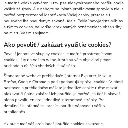
je možné vďaka vytváraniu tzv. pseudonymizovaného profilu podľa
vašich záujmov. Ale nebojte sa, týmto profilovaním spravidla nie je
možná bezprostredná identifikácia Vašej osoby, pretože sú
používané iba pseudonymizované údaje. Pokiaľ nevyjadríte súhlas
s týmito cookies, neuvidíte v reklamných oznámeniach obsah šitý
na mieru Vašim záujmom.
Ako povoliť / zakázať využitie cookies?
Povoliť jednotlivé skupiny cookies je možné prostredníctvom
cookies lišty na našom webe, ktorá sa vám objaví pri prvom
príchode a ďalších vhodných situáciách.
Štandardné webové prehliadače (Internet Explorer, Mozilla
Firefox, Google Chrome a pod.) podporujú správu cookies. V rámci
nastavenia prehliadačov môžete jednotlivé cookie ručne mazať,
blokovať či úplne zakázať ich použitie, je možné ich tiež blokovať
alebo povoliť len pre jednotlivé internetové stránky. Pre
detailnejšie informácie, prosím, použite nápovedu vášho
prehliadača.
Ak bude mať váš prehliadač použitie cookies zakázané,