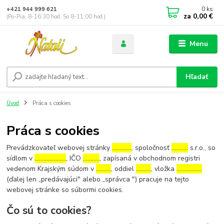
0
ks
+421 944 999 621
za
0,00 €
(Po-Pia, 8-16:30 hod. So 8-11:00 hod.)
Menu
Hľadať
Úvod
Práca s cookies
Práca s cookies
Prevádzkovateľ webovej stránky
………….
, spoločnosť
………..
s.r.o., so
sídlom v
…………………
, IČO
………..
, zapísaná v obchodnom registri
vedenom Krajským súdom v
……….
, oddiel
……….
, vložka
……………..
(ďalej len „predávajúci" alebo „správca ") pracuje na tejto
webovej stránke so súbormi cookies.
Čo sú to cookies?