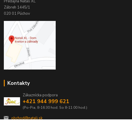
Predajňa Natali XL
Zábreh 1445/1
020 01 Púchov
Kontakty
Zákaznícka podpora
+421 944 999 621
(Po-Pia, 8-16:30 hod. So 8-11:00 hod.)
obchod@natali.sk