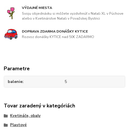
VÝDAJNÉ MIESTA
Svoju objednávku si môžete vyzdvihnúť v Natali XL v Púchove
alebo v Kvetinárstve Natali v Považskej Bystrici
DOPRAVA ZDARMA DONÁŠKY KYTICE
Rozvoz donášky KYTICE nad 50€ ZADARMO
Parametre
balenie
5
Tovar zaradený v kategóriách
Kvetináče, obaly
Plastové