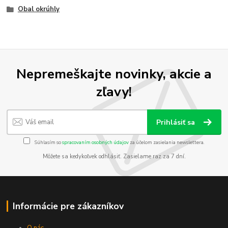
Obal okrúhly
Nepremeškajte novinky, akcie a
zľavy!
Prihlásiť sa
Súhlasím so
spracovaním osobných údajov
za účelom zasielania newslettera.
Môžete sa kedykoľvek odhlásiť. Zasielame raz za 7 dní.
Informácie pre zákazníkov
O nás