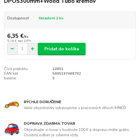
DPOS300mm+Wood Tubo krémov
Dostupnosť
Skladom 2 ks
6,35 €
/
ks
5,16 €
bez DPH
Pridať do košíka
Číslo produktu:
10651
EAN kód:
5905197468792
balenie:
5
RÝCHLE DORUČENIE
Vaše objednávky vybavujeme v pracovných dňoch IHNEĎ.
DOPRAVA ZDARMA TOVAR
Objednajte si tovar v hodnote 100 € a dopravu máte grátis.
Osobný odber je zdarma vždy.