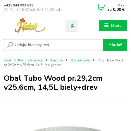
0
ks
+421 944 999 621
za
0,00 €
(Po-Pia, 8-16:30 hod. So 8-11:00 hod.)
Menu
Hľadať
Úvod
Kvetináče, obaly
Plastové
Obal okrúhly
Obal Tubo Wood
pr.29,2cm v25,6cm, 14,5L biely+drev
Obal Tubo Wood pr.29,2cm
v25,6cm, 14,5L biely+drev