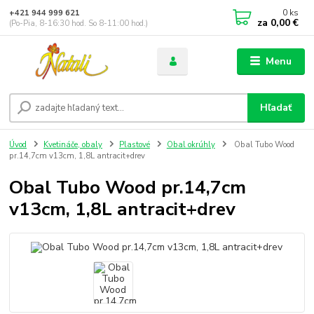
0
ks
+421 944 999 621
za
0,00 €
(Po-Pia, 8-16:30 hod. So 8-11:00 hod.)
Menu
Hľadať
Úvod
Kvetináče, obaly
Plastové
Obal okrúhly
Obal Tubo Wood
pr.14,7cm v13cm, 1,8L antracit+drev
Obal Tubo Wood pr.14,7cm
v13cm, 1,8L antracit+drev