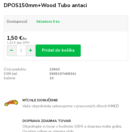
DPOS150mm+Wood Tubo antaci
Dostupnosť
Skladom 5 ks
1,50 €
/
ks
1,22 €
bez DPH
Pridať do košíka
Číslo produktu:
10643
EAN kód:
5905197468341
balenie:
10
RÝCHLE DORUČENIE
Vaše objednávky vybavujeme v pracovných dňoch IHNEĎ.
DOPRAVA ZDARMA TOVAR
Objednajte si tovar v hodnote 100 € a dopravu máte grátis.
Osobný odber je zdarma vždy.