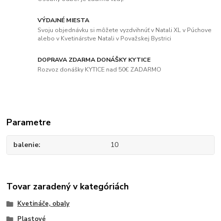
VÝDAJNÉ MIESTA
Svoju objednávku si môžete vyzdvihnúť v Natali XL v Púchove
alebo v Kvetinárstve Natali v Považskej Bystrici
DOPRAVA ZDARMA DONÁŠKY KYTICE
Rozvoz donášky KYTICE nad 50€ ZADARMO
Parametre
balenie
10
Tovar zaradený v kategóriách
Kvetináče, obaly
Plastové