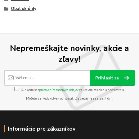
Obal okrúhly
Nepremeškajte novinky, akcie a
zľavy!
Prihlásiť sa
Súhlasím so
spracovaním osobných údajov
za účelom zasielania newslettera.
Môžete sa kedykoľvek odhlásiť. Zasielame raz za 7 dní.
Informácie pre zákazníkov