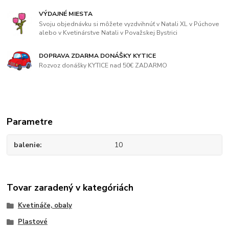
VÝDAJNÉ MIESTA
Svoju objednávku si môžete vyzdvihnúť v Natali XL v Púchove
alebo v Kvetinárstve Natali v Považskej Bystrici
DOPRAVA ZDARMA DONÁŠKY KYTICE
Rozvoz donášky KYTICE nad 50€ ZADARMO
Parametre
balenie
10
Tovar zaradený v kategóriách
Kvetináče, obaly
Plastové