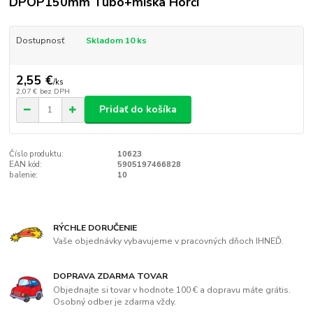
DPOP150mm Tubo+miska Horči
Dostupnosť
Skladom 10 ks
2,55 €
/
ks
2,07 €
bez DPH
Pridať do košíka
Číslo produktu:
10623
EAN kód:
5905197466828
balenie:
10
RÝCHLE DORUČENIE
Vaše objednávky vybavujeme v pracovných dňoch IHNEĎ.
DOPRAVA ZDARMA TOVAR
Objednajte si tovar v hodnote 100 € a dopravu máte grátis.
Osobný odber je zdarma vždy.