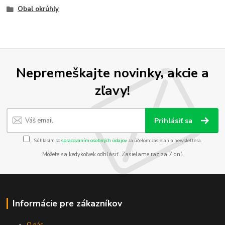
Obal okrúhly
Nepremeškajte novinky, akcie a
zľavy!
Prihlásiť sa
Súhlasím so
spracovaním osobných údajov
za účelom zasielania newslettera.
Môžete sa kedykoľvek odhlásiť. Zasielame raz za 7 dní.
Informácie pre zákazníkov
O nás