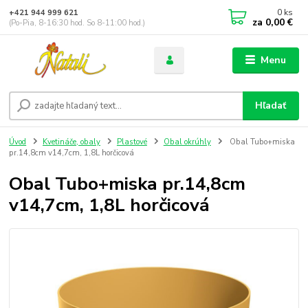
0
ks
+421 944 999 621
za
0,00 €
(Po-Pia, 8-16:30 hod. So 8-11:00 hod.)
Menu
Hľadať
Úvod
Kvetináče, obaly
Plastové
Obal okrúhly
Obal Tubo+miska
pr.14,8cm v14,7cm, 1,8L horčicová
Obal Tubo+miska pr.14,8cm
v14,7cm, 1,8L horčicová