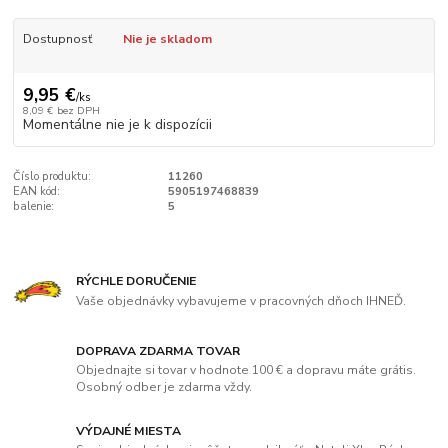
Dostupnosť
Nie je skladom
9,95 €
/
ks
8,09 €
bez DPH
Momentálne nie je k dispozícii
Číslo produktu:
11260
EAN kód:
5905197468839
balenie:
5
RÝCHLE DORUČENIE
Vaše objednávky vybavujeme v pracovných dňoch IHNEĎ.
DOPRAVA ZDARMA TOVAR
Objednajte si tovar v hodnote 100 € a dopravu máte grátis.
Osobný odber je zdarma vždy.
VÝDAJNÉ MIESTA