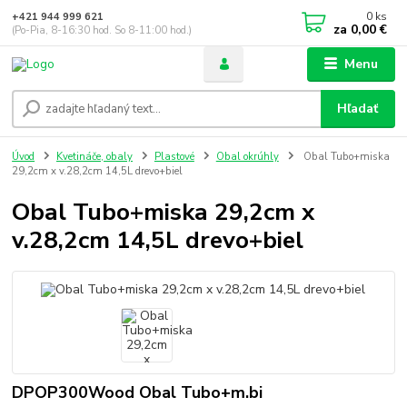
0
ks
+421 944 999 621
za
0,00 €
(Po-Pia, 8-16:30 hod. So 8-11:00 hod.)
Menu
Hľadať
Úvod
Kvetináče, obaly
Plastové
Obal okrúhly
Obal Tubo+miska
29,2cm x v.28,2cm 14,5L drevo+biel
Obal Tubo+miska 29,2cm x
v.28,2cm 14,5L drevo+biel
DPOP300Wood Obal Tubo+m.bi