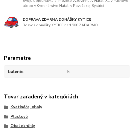
Svoju objednávku si môžete vyzdvihnúť v Natali XL v Púchove
alebo v Kvetinárstve Natali v Považskej Bystrici
DOPRAVA ZDARMA DONÁŠKY KYTICE
Rozvoz donášky KYTICE nad 50€ ZADARMO
Parametre
balenie
5
Tovar zaradený v kategóriách
Kvetináče, obaly
Plastové
Obal okrúhly