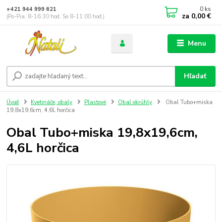
0
ks
+421 944 999 621
za
0,00 €
(Po-Pia, 8-16:30 hod. So 8-11:00 hod.)
Menu
Hľadať
Úvod
Kvetináče, obaly
Plastové
Obal okrúhly
Obal Tubo+miska
19,8x19,6cm, 4,6L horčica
Obal Tubo+miska 19,8x19,6cm,
4,6L horčica