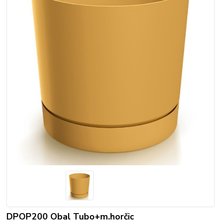
DPOP200 Obal Tubo+m.horčic