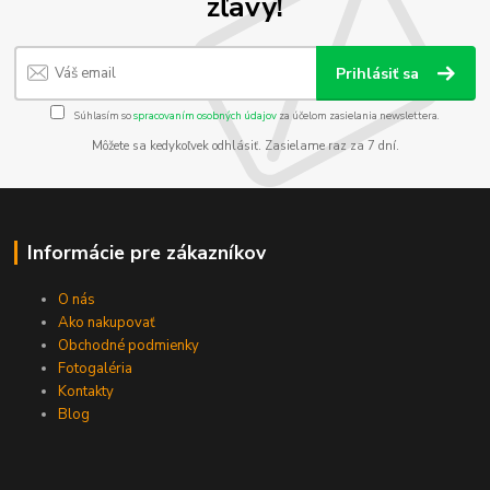
zľavy!
Prihlásiť sa
Súhlasím so
spracovaním osobných údajov
za účelom zasielania newslettera.
Môžete sa kedykoľvek odhlásiť. Zasielame raz za 7 dní.
Informácie pre zákazníkov
O nás
Ako nakupovať
Obchodné podmienky
Fotogaléria
Kontakty
Blog