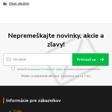
Obal okrúhly
Nepremeškajte novinky, akcie a
zľavy!
Prihlásiť sa
Súhlasím so
spracovaním osobných údajov
za účelom zasielania newslettera.
Môžete sa kedykoľvek odhlásiť. Zasielame raz za 7 dní.
Informácie pre zákazníkov
O nás