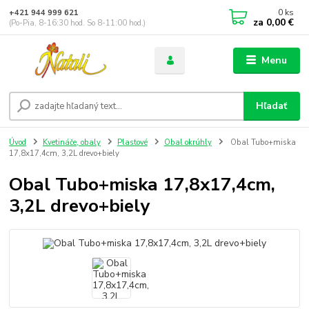
0
ks
+421 944 999 621
za
0,00 €
(Po-Pia, 8-16:30 hod. So 8-11:00 hod.)
Menu
Hľadať
Úvod
Kvetináče, obaly
Plastové
Obal okrúhly
Obal Tubo+miska
17,8x17,4cm, 3,2L drevo+biely
Obal Tubo+miska 17,8x17,4cm,
3,2L drevo+biely