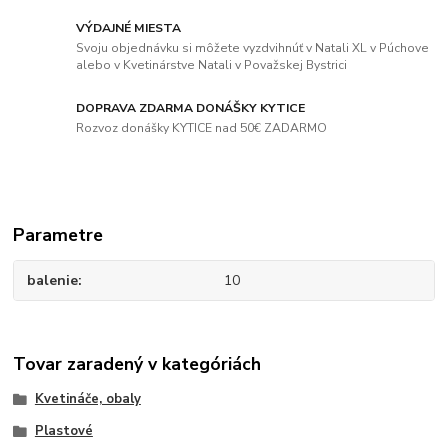
VÝDAJNÉ MIESTA
Svoju objednávku si môžete vyzdvihnúť v Natali XL v Púchove
alebo v Kvetinárstve Natali v Považskej Bystrici
DOPRAVA ZDARMA DONÁŠKY KYTICE
Rozvoz donášky KYTICE nad 50€ ZADARMO
Parametre
balenie
10
Tovar zaradený v kategóriách
Kvetináče, obaly
Plastové