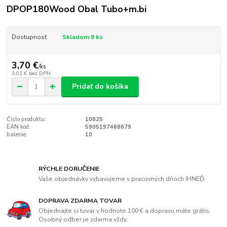
DPOP180Wood Obal Tubo+m.bi
Dostupnosť
Skladom 9 ks
3,70 €
/
ks
3,01 €
bez DPH
Pridať do košíka
Číslo produktu:
10825
EAN kód:
5905197468679
balenie:
10
RÝCHLE DORUČENIE
Vaše objednávky vybavujeme v pracovných dňoch IHNEĎ.
DOPRAVA ZDARMA TOVAR
Objednajte si tovar v hodnote 100 € a dopravu máte grátis.
Osobný odber je zdarma vždy.