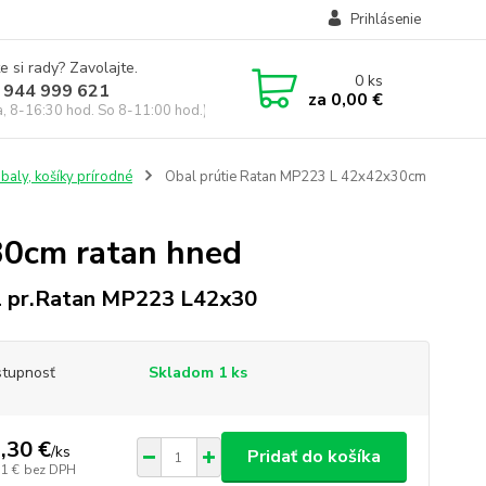
Prihlásenie
e si rady? Zavolajte.
0
ks
 944 999 621
za
0,00 €
a, 8-16:30 hod. So 8-11:00 hod.)
baly, košíky prírodné
Obal prútie Ratan MP223 L 42x42x30cm
30cm ratan hned
 pr.Ratan MP223 L42x30
tupnosť
Skladom 1 ks
,30 €
/
ks
Pridať do košíka
51 €
bez DPH