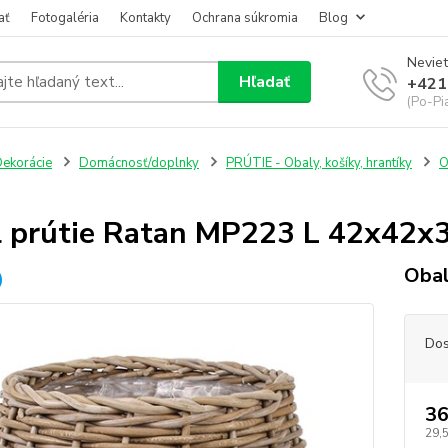
ať
Fotogaléria
Kontakty
Ochrana súkromia
Blog
Neviet
Hľadať
+421
(Po-Pi
ekorácie
Domácnosť/doplnky
PRÚTIE - Obaly, košíky, hrantíky
O
 prútie Ratan MP223 L 42x42x
Obal
Dos
36
29,