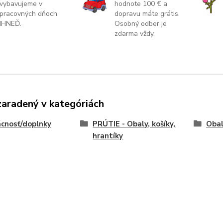
vybavujeme v
hodnote 100 € a
pracovných dňoch
dopravu máte grátis.
IHNEĎ.
Osobný odber je
zdarma vždy.
zaradený v kategóriách
cnosť/doplnky
PRÚTIE - Obaly, košíky,
Obal
hrantíky