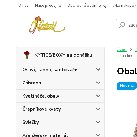
O nás
Naše predajne
Obchodné podmienky
Ako nakupov
Úvod
D
KYTICE/BOXY na donášku
ratan hned
Obal
Osivá, sadba, sadbovače
Záhrada
Novinka
Kvetináče, obaly
Črepníkové kvety
Sviečky
Aranžérsky materiál