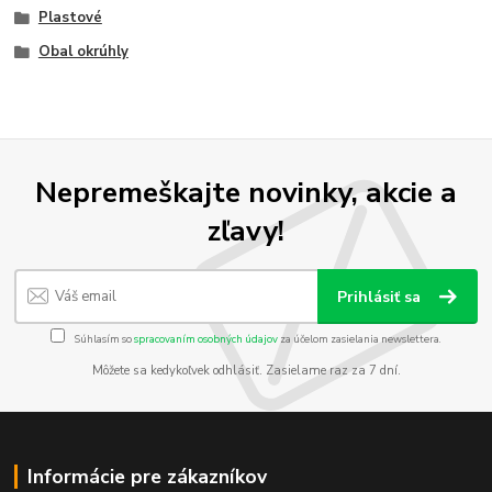
Plastové
Obal okrúhly
Nepremeškajte novinky, akcie a
zľavy!
Prihlásiť sa
Súhlasím so
spracovaním osobných údajov
za účelom zasielania newslettera.
Môžete sa kedykoľvek odhlásiť. Zasielame raz za 7 dní.
Informácie pre zákazníkov