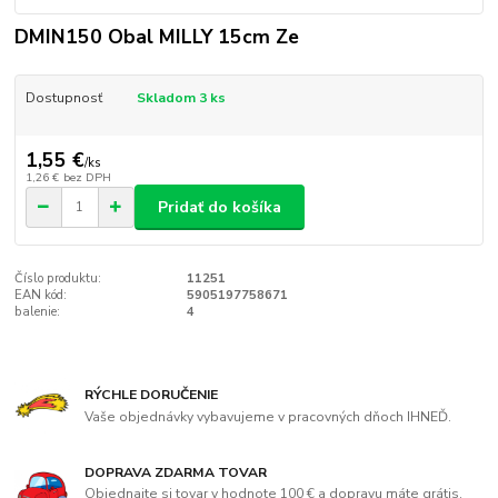
DMIN150 Obal MILLY 15cm Ze
Dostupnosť
Skladom 3 ks
1,55 €
/
ks
1,26 €
bez DPH
Pridať do košíka
Číslo produktu:
11251
EAN kód:
5905197758671
balenie:
4
RÝCHLE DORUČENIE
Vaše objednávky vybavujeme v pracovných dňoch IHNEĎ.
DOPRAVA ZDARMA TOVAR
Objednajte si tovar v hodnote 100 € a dopravu máte grátis.