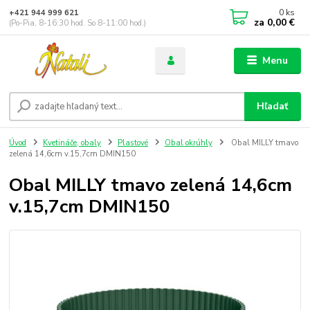
0
ks
+421 944 999 621
za
0,00 €
(Po-Pia, 8-16:30 hod. So 8-11:00 hod.)
Menu
Hľadať
Úvod
Kvetináče, obaly
Plastové
Obal okrúhly
Obal MILLY tmavo
zelená 14,6cm v.15,7cm DMIN150
Obal MILLY tmavo zelená 14,6cm
v.15,7cm DMIN150