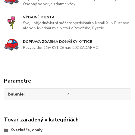
Osobný odber je zdarma vždy.
VÝDAJNÉ MIESTA
Svoju objednávku si môžete vyzdvihnúť v Natali XL v Púchove
alebo v Kvetinárstve Natali v Považskej Bystrici
DOPRAVA ZDARMA DONÁŠKY KYTICE
Rozvoz donášky KYTICE nad 50€ ZADARMO
Parametre
balenie
4
Tovar zaradený v kategóriách
Kvetináče, obaly