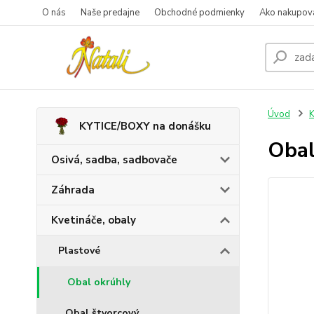
O nás
Naše predajne
Obchodné podmienky
Ako nakupov
Úvod
K
KYTICE/BOXY na donášku
Obal
Osivá, sadba, sadbovače
Záhrada
Kvetináče, obaly
Plastové
Obal okrúhly
Obal štvorcový