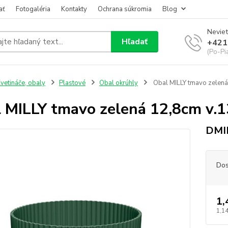
ať
Fotogaléria
Kontakty
Ochrana súkromia
Blog
Neviet
Hľadať
+421
(Po-Pi
vetináče, obaly
Plastové
Obal okrúhly
Obal MILLY tmavo zelen
 MILLY tmavo zelená 12,8cm v
DMI
Dos
1,
1,14