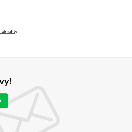
 okrúhly
vy!