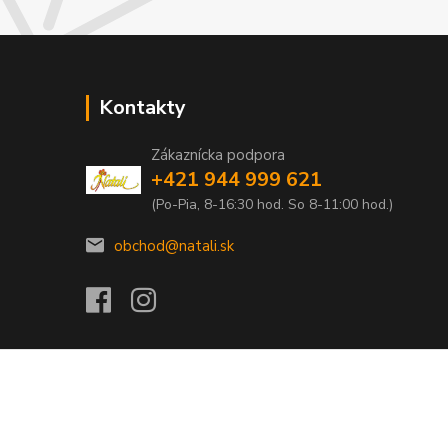
Kontakty
Zákaznícka podpora
+421 944 999 621
(Po-Pia, 8-16:30 hod. So 8-11:00 hod.)
obchod@natali.sk