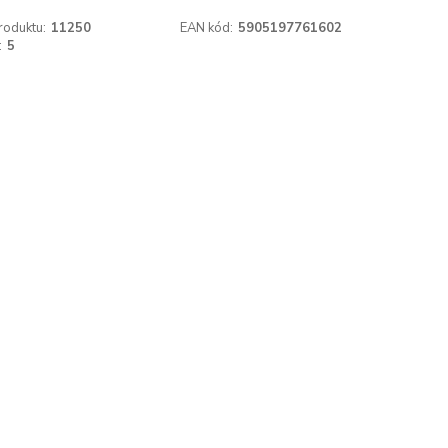
roduktu:
11250
EAN kód:
5905197761602
:
5