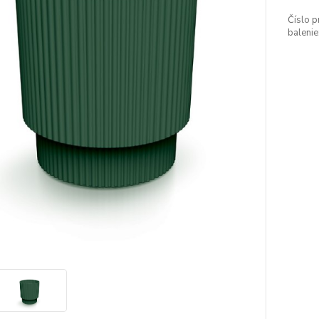
Číslo p
balenie