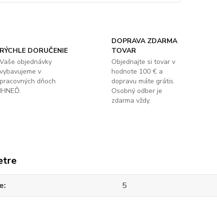
DOPRAVA ZDARMA
RÝCHLE DORUČENIE
TOVAR
Vaše objednávky
Objednajte si tovar v
vybavujeme v
hodnote 100 € a
pracovných dňoch
dopravu máte grátis.
IHNEĎ.
Osobný odber je
zdarma vždy.
etre
e
5