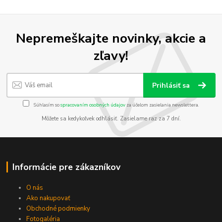
Nepremeškajte novinky, akcie a
zľavy!
Prihlásiť sa
Súhlasím so
spracovaním osobných údajov
za účelom zasielania newslettera.
Môžete sa kedykoľvek odhlásiť. Zasielame raz za 7 dní.
Informácie pre zákazníkov
O nás
Ako nakupovať
Obchodné podmienky
Fotogaléria