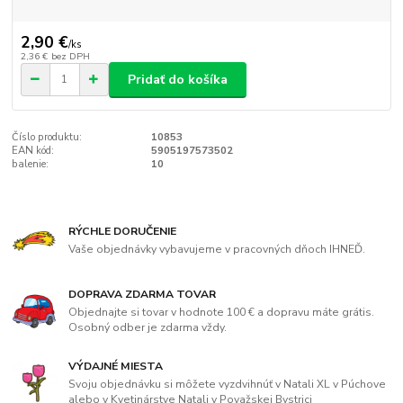
2,90 €
/
ks
2,36 €
bez DPH
Pridať do košíka
Číslo produktu:
10853
EAN kód:
5905197573502
balenie:
10
RÝCHLE DORUČENIE
Vaše objednávky vybavujeme v pracovných dňoch IHNEĎ.
DOPRAVA ZDARMA TOVAR
Objednajte si tovar v hodnote 100 € a dopravu máte grátis.
Osobný odber je zdarma vždy.
VÝDAJNÉ MIESTA
Svoju objednávku si môžete vyzdvihnúť v Natali XL v Púchove
alebo v Kvetinárstve Natali v Považskej Bystrici