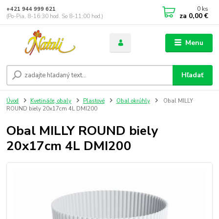
0
ks
+421 944 999 621
za
0,00 €
(Po-Pia, 8-16:30 hod. So 8-11:00 hod.)
Menu
Hľadať
Úvod
Kvetináče, obaly
Plastové
Obal okrúhly
Obal MILLY
ROUND biely 20x17cm 4L DMI200
Obal MILLY ROUND biely
20x17cm 4L DMI200