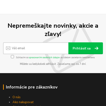
Nepremeškajte novinky, akcie a
zľavy!
Prihlásiť sa
Súhlasím so
spracovaním osobných údajov
za účelom zasielania newslettera.
Môžete sa kedykoľvek odhlásiť. Zasielame raz za 7 dní.
Informácie pre zákazníkov
O nás
Ako nakupovať