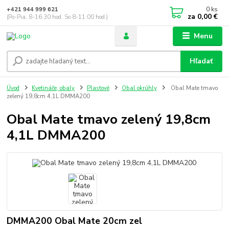
0
ks
+421 944 999 621
za
0,00 €
(Po-Pia, 8-16:30 hod. So 8-11:00 hod.)
Menu
Hľadať
Úvod
Kvetináče, obaly
Plastové
Obal okrúhly
Obal Mate tmavo
zelený 19,8cm 4,1L DMMA200
Obal Mate tmavo zelený 19,8cm
4,1L DMMA200
DMMA200 Obal Mate 20cm zel