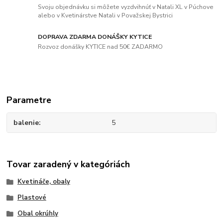
Svoju objednávku si môžete vyzdvihnúť v Natali XL v Púchove
alebo v Kvetinárstve Natali v Považskej Bystrici
DOPRAVA ZDARMA DONÁŠKY KYTICE
Rozvoz donášky KYTICE nad 50€ ZADARMO
Parametre
balenie
5
Tovar zaradený v kategóriách
Kvetináče, obaly
Plastové
Obal okrúhly