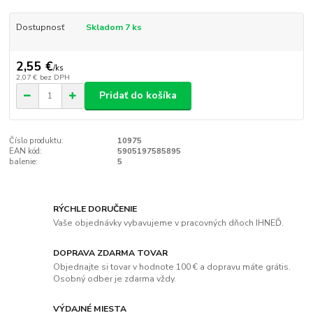
Dostupnosť
Skladom 7 ks
2,55 €
/
ks
2,07 €
bez DPH
Pridať do košíka
Číslo produktu:
10975
EAN kód:
5905197585895
balenie:
5
RÝCHLE DORUČENIE
Vaše objednávky vybavujeme v pracovných dňoch IHNEĎ.
DOPRAVA ZDARMA TOVAR
Objednajte si tovar v hodnote 100 € a dopravu máte grátis.
Osobný odber je zdarma vždy.
VÝDAJNÉ MIESTA