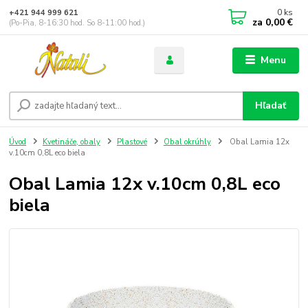
0
ks
+421 944 999 621
za
0,00 €
(Po-Pia, 8-16:30 hod. So 8-11:00 hod.)
Menu
Hľadať
Úvod
Kvetináče, obaly
Plastové
Obal okrúhly
Obal Lamia 12x
v.10cm 0,8L eco biela
Obal Lamia 12x v.10cm 0,8L eco
biela