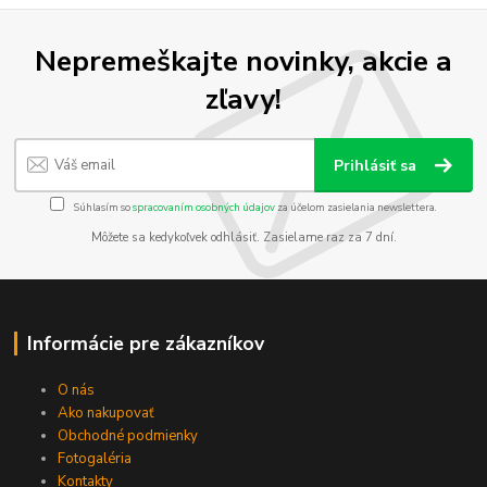
Nepremeškajte novinky, akcie a
zľavy!
Prihlásiť sa
Súhlasím so
spracovaním osobných údajov
za účelom zasielania newslettera.
Môžete sa kedykoľvek odhlásiť. Zasielame raz za 7 dní.
Informácie pre zákazníkov
O nás
Ako nakupovať
Obchodné podmienky
Fotogaléria
Kontakty