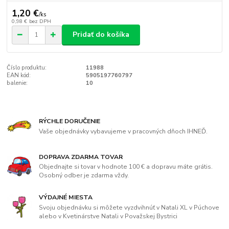
1,20 €
/
ks
0,98 €
bez DPH
Pridať do košíka
Číslo produktu:
11988
EAN kód:
5905197760797
balenie:
10
RÝCHLE DORUČENIE
Vaše objednávky vybavujeme v pracovných dňoch IHNEĎ.
DOPRAVA ZDARMA TOVAR
Objednajte si tovar v hodnote 100 € a dopravu máte grátis.
Osobný odber je zdarma vždy.
VÝDAJNÉ MIESTA
Svoju objednávku si môžete vyzdvihnúť v Natali XL v Púchove
alebo v Kvetinárstve Natali v Považskej Bystrici