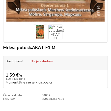
Mrkva polosk.AKAT F1 M
Dostupnosť
Nie je skladom
1,59 €
/
ks
1,29 €
bez DPH
Momentálne nie je k dispozícii
Číslo produktu:
60052
EAN kód:
8590383637198