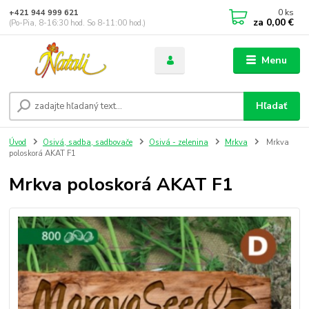
0
ks
+421 944 999 621
za
0,00 €
(Po-Pia, 8-16:30 hod. So 8-11:00 hod.)
Menu
Hľadať
Úvod
Osivá, sadba, sadbovače
Osivá - zelenina
Mrkva
Mrkva
poloskorá AKAT F1
Mrkva poloskorá AKAT F1