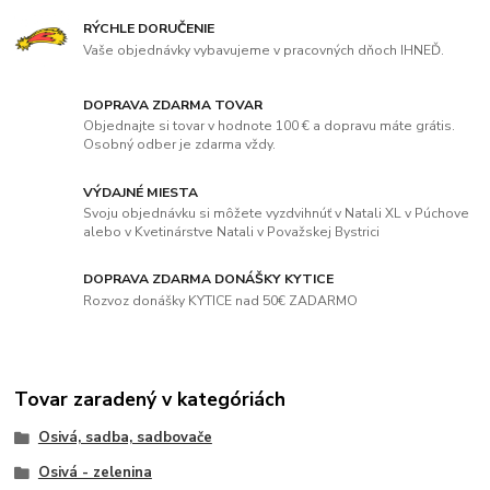
RÝCHLE DORUČENIE
Vaše objednávky vybavujeme v pracovných dňoch IHNEĎ.
DOPRAVA ZDARMA TOVAR
Objednajte si tovar v hodnote 100 € a dopravu máte grátis.
Osobný odber je zdarma vždy.
VÝDAJNÉ MIESTA
Svoju objednávku si môžete vyzdvihnúť v Natali XL v Púchove
alebo v Kvetinárstve Natali v Považskej Bystrici
DOPRAVA ZDARMA DONÁŠKY KYTICE
Rozvoz donášky KYTICE nad 50€ ZADARMO
Tovar zaradený v kategóriách
Osivá, sadba, sadbovače
Osivá - zelenina