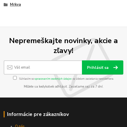
Mrkva
Nepremeškajte novinky, akcie a
zľavy!
Prihlásiť sa
Súhlasím so
spracovaním osobných údajov
za účelom zasielania newslettera.
Môžete sa kedykoľvek odhlásiť. Zasielame raz za 7 dní.
Informácie pre zákazníkov
O nás