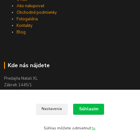
Ako nakupovať
Obchodné podmienky
Fotogaléria
Kontakty
Blog
Kde nás nájdete
Predajňa Natali XL
Zábreh 1445/1
020 01 Púchov
Súhlasím
Nastavenia
Kontakty
Súhlas môžete odmietnuť
tu
.
Zákaznícka podpora
+421 944 999 621