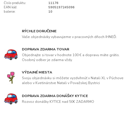
Číslo produktu:
11176
EAN kód:
5905197245096
balenie:
10
RÝCHLE DORUČENIE
Vaše objednávky vybavujeme v pracovných dňoch IHNEĎ.
DOPRAVA ZDARMA TOVAR
Objednajte si tovar v hodnote 100 € a dopravu máte grátis.
Osobný odber je zdarma vždy.
VÝDAJNÉ MIESTA
Svoju objednávku si môžete vyzdvihnúť v Natali XL v Púchove
alebo v Kvetinárstve Natali v Považskej Bystrici
DOPRAVA ZDARMA DONÁŠKY KYTICE
Rozvoz donášky KYTICE nad 50€ ZADARMO