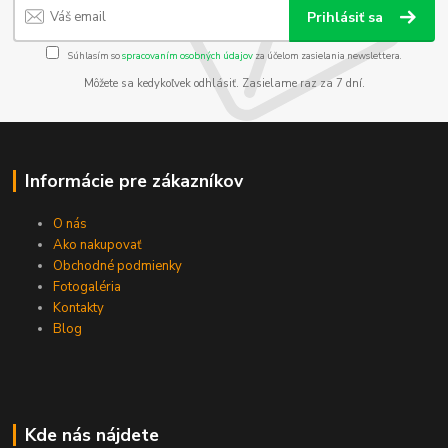
Prihlásiť sa
Súhlasím so
spracovaním osobných údajov
za účelom zasielania newslettera.
Môžete sa kedykoľvek odhlásiť. Zasielame raz za 7 dní.
Informácie pre zákazníkov
O nás
Ako nakupovať
Obchodné podmienky
Fotogaléria
Kontakty
Blog
Kde nás nájdete