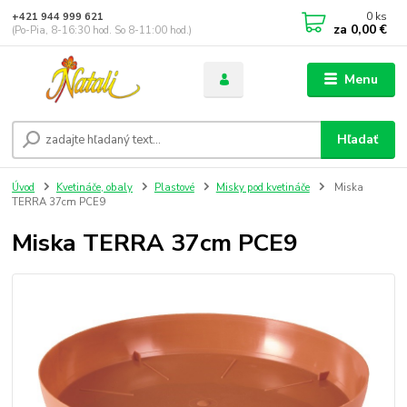
0
ks
+421 944 999 621
za
0,00 €
(Po-Pia, 8-16:30 hod. So 8-11:00 hod.)
Menu
Hľadať
Úvod
Kvetináče, obaly
Plastové
Misky pod kvetináče
Miska
TERRA 37cm PCE9
Miska TERRA 37cm PCE9