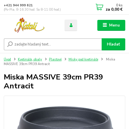
0
ks
+421 944 999 621
za
0,00 €
(Po-Pia, 8-16:30 hod. So 8-11:00 hod.)
Menu
Hľadať
Úvod
Kvetináče, obaly
Plastové
Misky pod kvetináče
Miska
MASSIVE 39cm PR39 Antracit
Miska MASSIVE 39cm PR39
Antracit