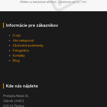
Môžete sa kedykoľvek odhlásiť. Zasielame raz za 7 dní.
Informácie pre zákazníkov
O nás
Ako nakupovať
Obchodné podmienky
Fotogaléria
Kontakty
Blog
Kde nás nájdete
Predajňa Natali XL
Zábreh 1445/1
020 01 Púchov