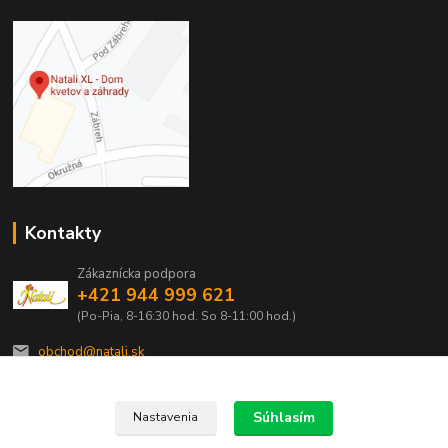
Kontakty
Zákaznícka podpora
+421 944 999 621
(Po-Pia, 8-16:30 hod. So 8-11:00 hod.)
obchod@natali.sk
Súhlasím
Nastavenia