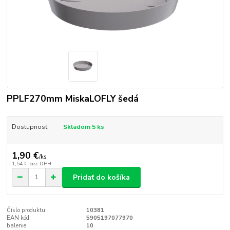
PPLF270mm MiskaLOFLY šedá
Dostupnosť
Skladom 5 ks
1,90 €
/
ks
1,54 €
bez DPH
Pridať do košíka
Číslo produktu:
10381
EAN kód:
5905197077970
balenie:
10