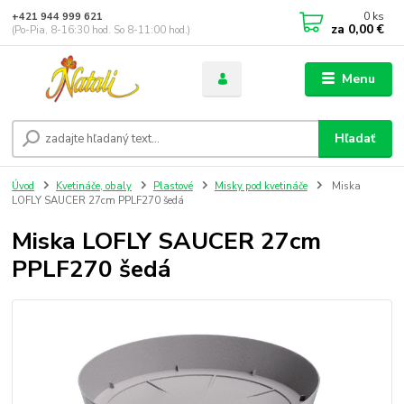
0
ks
+421 944 999 621
za
0,00 €
(Po-Pia, 8-16:30 hod. So 8-11:00 hod.)
Menu
Hľadať
Úvod
Kvetináče, obaly
Plastové
Misky pod kvetináče
Miska
LOFLY SAUCER 27cm PPLF270 šedá
Miska LOFLY SAUCER 27cm
PPLF270 šedá