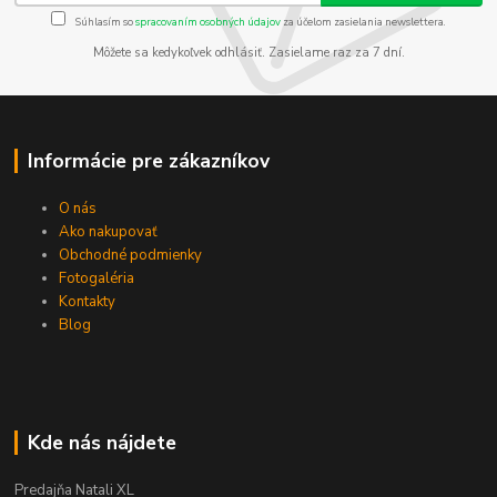
Súhlasím so
spracovaním osobných údajov
za účelom zasielania newslettera.
Môžete sa kedykoľvek odhlásiť. Zasielame raz za 7 dní.
Informácie pre zákazníkov
O nás
Ako nakupovať
Obchodné podmienky
Fotogaléria
Kontakty
Blog
Kde nás nájdete
Predajňa Natali XL