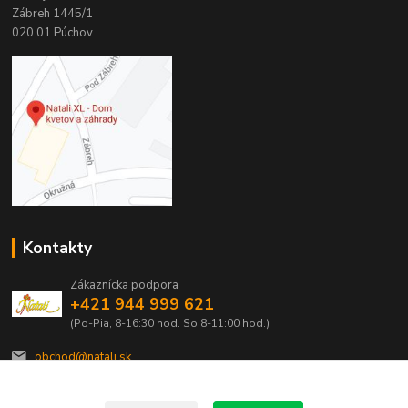
Zábreh 1445/1
020 01 Púchov
Kontakty
Zákaznícka podpora
+421 944 999 621
(Po-Pia, 8-16:30 hod. So 8-11:00 hod.)
obchod@natali.sk