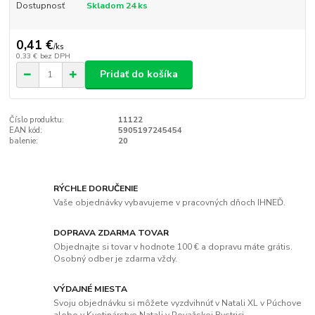
Dostupnosť
Skladom 24 ks
0,41 €
/
ks
0,33 €
bez DPH
Pridať do košíka
Číslo produktu:
11122
EAN kód:
5905197245454
balenie:
20
RÝCHLE DORUČENIE
Vaše objednávky vybavujeme v pracovných dňoch IHNEĎ.
DOPRAVA ZDARMA TOVAR
Objednajte si tovar v hodnote 100 € a dopravu máte grátis.
Osobný odber je zdarma vždy.
VÝDAJNÉ MIESTA
Svoju objednávku si môžete vyzdvihnúť v Natali XL v Púchove
alebo v Kvetinárstve Natali v Považskej Bystrici