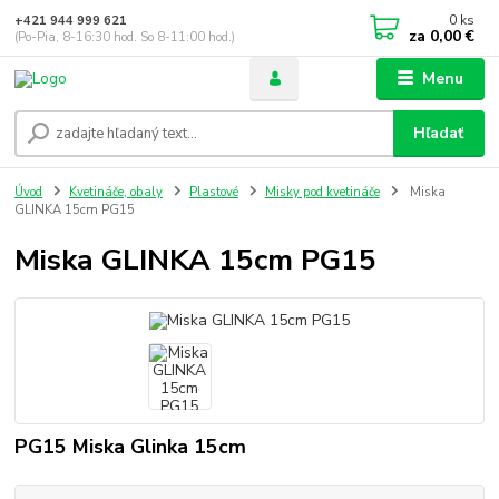
0
ks
+421 944 999 621
za
0,00 €
(Po-Pia, 8-16:30 hod. So 8-11:00 hod.)
Menu
Hľadať
Úvod
Kvetináče, obaly
Plastové
Misky pod kvetináče
Miska
GLINKA 15cm PG15
Miska GLINKA 15cm PG15
PG15 Miska Glinka 15cm