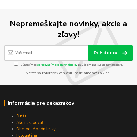
Nepremeškajte novinky, akcie a
zľavy!
Prihlásiť sa
Súhlasím so
spracovaním osobných údajov
za účelom zasielania newslettera.
Môžete sa kedykoľvek odhlásiť. Zasielame raz za 7 dní.
Informácie pre zákazníkov
O nás
Ako nakupovať
Obchodné podmienky
Fotogaléria