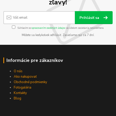
zľavy!
Prihlásiť sa
Súhlasím so
spracovaním osobných údajov
za účelom zasielania newslettera.
Môžete sa kedykoľvek odhlásiť. Zasielame raz za 7 dní.
Informácie pre zákazníkov
O nás
Ako nakupovať
Obchodné podmienky
Fotogaléria
Kontakty
Blog