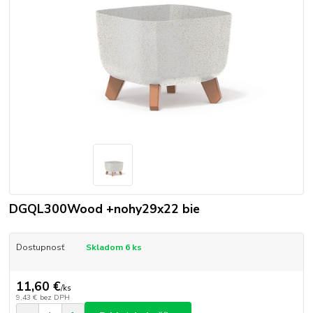
DGQL300Wood +nohy29x22 bie
Dostupnosť
Skladom 6 ks
11,60 €
/
ks
9,43 €
bez DPH