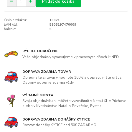
Pridať do košíka
Číslo produktu:
10021
EAN kód:
5905197470009
balenie:
5
RÝCHLE DORUČENIE
Vaše objednávky vybavujeme v pracovných dňoch IHNEĎ.
DOPRAVA ZDARMA TOVAR
Objednajte si tovar v hodnote 100 € a dopravu máte grátis.
Osobný odber je zdarma vždy.
VÝDAJNÉ MIESTA
Svoju objednávku si môžete vyzdvihnúť v Natali XL v Púchove
alebo v Kvetinárstve Natali v Považskej Bystrici
DOPRAVA ZDARMA DONÁŠKY KYTICE
Rozvoz donášky KYTICE nad 50€ ZADARMO