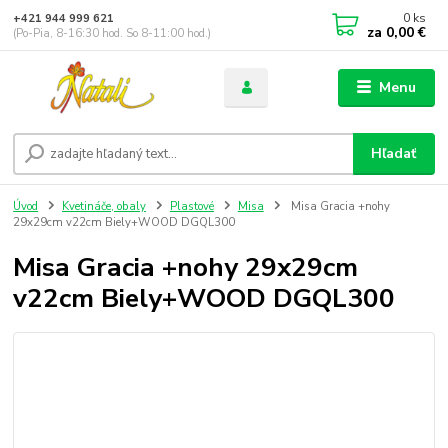
0
ks
+421 944 999 621
za
0,00 €
(Po-Pia, 8-16:30 hod. So 8-11:00 hod.)
Menu
Hľadať
Úvod
Kvetináče, obaly
Plastové
Misa
Misa Gracia +nohy
29x29cm v22cm Biely+WOOD DGQL300
Misa Gracia +nohy 29x29cm
v22cm Biely+WOOD DGQL300