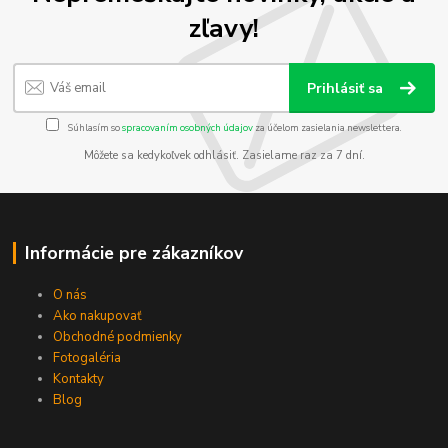
zľavy!
Prihlásiť sa
Súhlasím so
spracovaním osobných údajov
za účelom zasielania newslettera.
Môžete sa kedykoľvek odhlásiť. Zasielame raz za 7 dní.
Informácie pre zákazníkov
O nás
Ako nakupovať
Obchodné podmienky
Fotogaléria
Kontakty
Blog