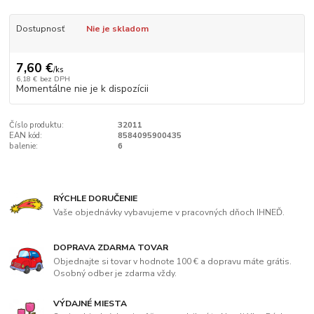
Dostupnosť
Nie je skladom
7,60 €
/
ks
6,18 €
bez DPH
Momentálne nie je k dispozícii
Číslo produktu:
32011
EAN kód:
8584095900435
balenie:
6
RÝCHLE DORUČENIE
Vaše objednávky vybavujeme v pracovných dňoch IHNEĎ.
DOPRAVA ZDARMA TOVAR
Objednajte si tovar v hodnote 100 € a dopravu máte grátis.
Osobný odber je zdarma vždy.
VÝDAJNÉ MIESTA