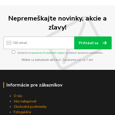
Nepremeškajte novinky, akcie a
zľavy!
Prihlásiť sa
Súhlasím so
spracovaním osobných údajov
za účelom zasielania newslettera.
Môžete sa kedykoľvek odhlásiť. Zasielame raz za 7 dní.
Informácie pre zákazníkov
O nás
Ako nakupovať
Obchodné podmienky
Fotogaléria