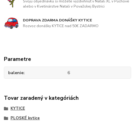
Svoju objednávku si môžete vyzdvihnúť v Natali XL v Púchove
alebo v Kvetinárstve Natali v Považskej Bystrici
DOPRAVA ZDARMA DONÁŠKY KYTICE
Rozvoz donášky KYTICE nad 50€ ZADARMO
Parametre
balenie
6
Tovar zaradený v kategóriách
KYTICE
PLOSKÉ kytice