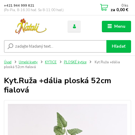
0
ks
+421 944 999 621
za
0,00 €
(Po-Pia, 8-16:30 hod. So 8-11:00 hod.)
Menu
Hľadať
Úvod
Umelé kvety
KYTICE
PLOSKÉ kytice
Kyt.Ruža +dália
ploská 52cm fialová
Kyt.Ruža +dália ploská 52cm
fialová