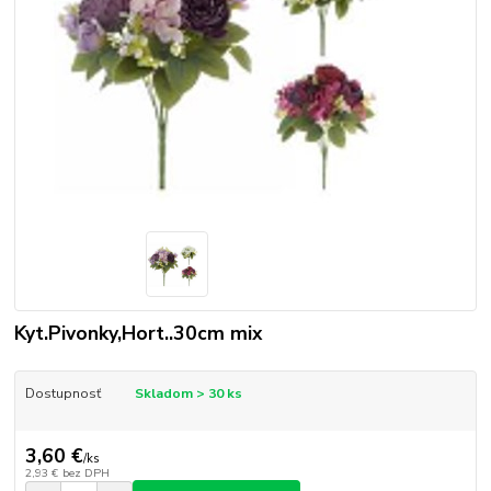
Kyt.Pivonky,Hort..30cm mix
Dostupnosť
Skladom > 30 ks
3,60 €
/
ks
2,93 €
bez DPH