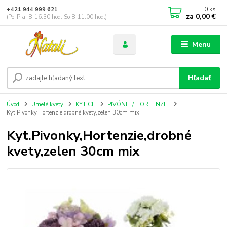
0
ks
+421 944 999 621
za
0,00 €
(Po-Pia, 8-16:30 hod. So 8-11:00 hod.)
Menu
Hľadať
Úvod
Umelé kvety
KYTICE
PIVÓNIE / HORTENZIE
Kyt.Pivonky,Hortenzie,drobné kvety,zelen 30cm mix
Kyt.Pivonky,Hortenzie,drobné
kvety,zelen 30cm mix