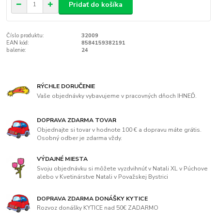
Pridať do košíka
Číslo produktu:
32009
EAN kód:
8584159382191
balenie:
24
RÝCHLE DORUČENIE
Vaše objednávky vybavujeme v pracovných dňoch IHNEĎ.
DOPRAVA ZDARMA TOVAR
Objednajte si tovar v hodnote 100 € a dopravu máte grátis.
Osobný odber je zdarma vždy.
VÝDAJNÉ MIESTA
Svoju objednávku si môžete vyzdvihnúť v Natali XL v Púchove
alebo v Kvetinárstve Natali v Považskej Bystrici
DOPRAVA ZDARMA DONÁŠKY KYTICE
Rozvoz donášky KYTICE nad 50€ ZADARMO