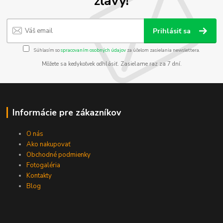
zľavy!
Prihlásiť sa
Súhlasím so
spracovaním osobných údajov
za účelom zasielania newslettera.
Môžete sa kedykoľvek odhlásiť. Zasielame raz za 7 dní.
Informácie pre zákazníkov
O nás
Ako nakupovať
Obchodné podmienky
Fotogaléria
Kontakty
Blog