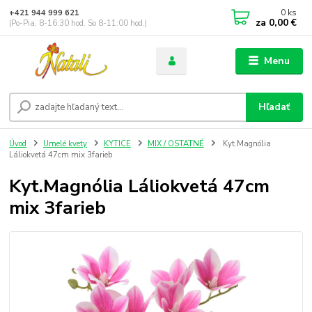
0
ks
+421 944 999 621
za
0,00 €
(Po-Pia, 8-16:30 hod. So 8-11:00 hod.)
Menu
Hľadať
Úvod
Umelé kvety
KYTICE
MIX / OSTATNÉ
Kyt.Magnólia
Láliokvetá 47cm mix 3farieb
Kyt.Magnólia Láliokvetá 47cm
mix 3farieb