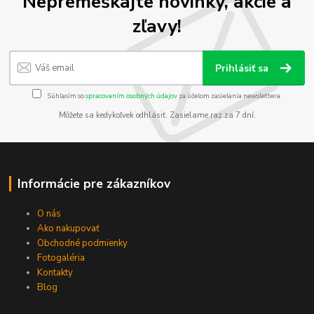
Nepremeškajte novinky, akcie a
zľavy!
Prihlásiť sa
Súhlasím so
spracovaním osobných údajov
za účelom zasielania newslettera.
Môžete sa kedykoľvek odhlásiť. Zasielame raz za 7 dní.
Informácie pre zákazníkov
O nás
Ako nakupovať
Obchodné podmienky
Fotogaléria
Kontakty
Blog