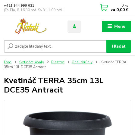
0
ks
+421 944 999 621
za
0,00 €
(Po-Pia, 8-16:30 hod. So 8-11:00 hod.)
Menu
Hľadať
Úvod
Kvetináče, obaly
Plastové
Obal okrúhly
Kvetináč TERRA
35cm 13L DCE35 Antracit
Kvetináč TERRA 35cm 13L
DCE35 Antracit