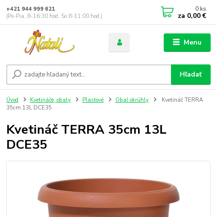
0
ks
+421 944 999 621
za
0,00 €
(Po-Pia, 8-16:30 hod. So 8-11:00 hod.)
Menu
Hľadať
Úvod
Kvetináče, obaly
Plastové
Obal okrúhly
Kvetináč TERRA
35cm 13L DCE35
Kvetináč TERRA 35cm 13L
DCE35