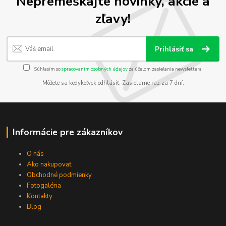
Nepremeškajte novinky, akcie a
zľavy!
Prihlásiť sa
Súhlasím so
spracovaním osobných údajov
za účelom zasielania newslettera.
Môžete sa kedykoľvek odhlásiť. Zasielame raz za 7 dní.
Informácie pre zákazníkov
O nás
Ako nakupovať
Obchodné podmienky
Fotogaléria
Kontakty
Blog