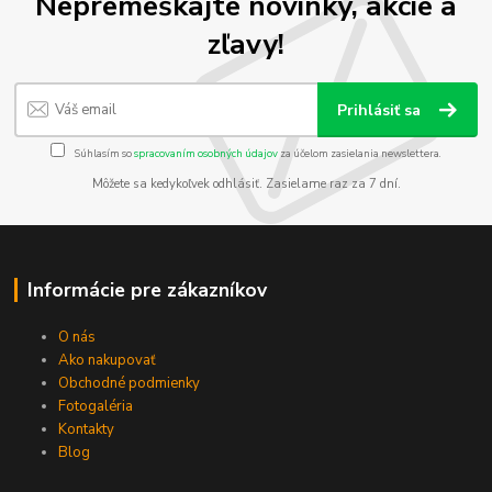
Nepremeškajte novinky, akcie a
zľavy!
Prihlásiť sa
Súhlasím so
spracovaním osobných údajov
za účelom zasielania newslettera.
Môžete sa kedykoľvek odhlásiť. Zasielame raz za 7 dní.
Informácie pre zákazníkov
O nás
Ako nakupovať
Obchodné podmienky
Fotogaléria
Kontakty
Blog