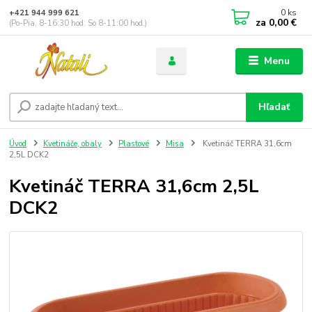
0
ks
+421 944 999 621
za
0,00 €
(Po-Pia, 8-16:30 hod. So 8-11:00 hod.)
Menu
Hľadať
Úvod
Kvetináče, obaly
Plastové
Misa
Kvetináč TERRA 31,6cm
2,5L DCK2
Kvetináč TERRA 31,6cm 2,5L
DCK2