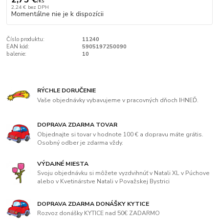
/
ks
2,24 €
bez DPH
Momentálne nie je k dispozícii
Číslo produktu:
11240
EAN kód:
5905197250090
balenie:
10
RÝCHLE DORUČENIE
Vaše objednávky vybavujeme v pracovných dňoch IHNEĎ.
DOPRAVA ZDARMA TOVAR
Objednajte si tovar v hodnote 100 € a dopravu máte grátis.
Osobný odber je zdarma vždy.
VÝDAJNÉ MIESTA
Svoju objednávku si môžete vyzdvihnúť v Natali XL v Púchove
alebo v Kvetinárstve Natali v Považskej Bystrici
DOPRAVA ZDARMA DONÁŠKY KYTICE
Rozvoz donášky KYTICE nad 50€ ZADARMO