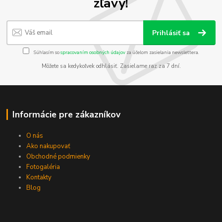
zľavy!
Prihlásiť sa
Súhlasím so
spracovaním osobných údajov
za účelom zasielania newslettera.
Môžete sa kedykoľvek odhlásiť. Zasielame raz za 7 dní.
Informácie pre zákazníkov
O nás
Ako nakupovať
Obchodné podmienky
Fotogaléria
Kontakty
Blog