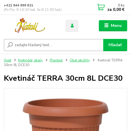
0
ks
+421 944 999 621
za
0,00 €
(Po-Pia, 8-16:30 hod. So 8-11:00 hod.)
Menu
Hľadať
Úvod
Kvetináče, obaly
Plastové
Obal okrúhly
Kvetináč TERRA
30cm 8L DCE30
Kvetináč TERRA 30cm 8L DCE30