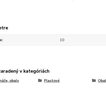
etre
e
10
zaradený v kategóriách
náče, obaly
Plastové
Obal