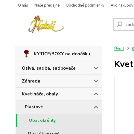
O nás
Naše predajne
Obchodné podmienky
Ako nakupov
Úvod
K
KYTICE/BOXY na donášku
Kvet
Osivá, sadba, sadbovače
Záhrada
Kvetináče, obaly
Plastové
Obal okrúhly
Obal štvorcový