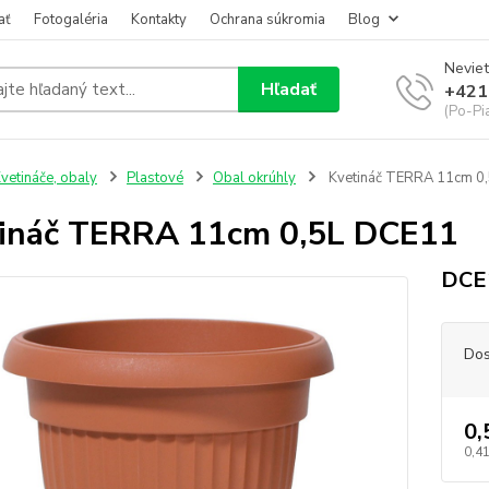
ať
Fotogaléria
Kontakty
Ochrana súkromia
Blog
Neviet
Hľadať
+421
(Po-Pi
vetináče, obaly
Plastové
Obal okrúhly
Kvetináč TERRA 11cm 0
ináč TERRA 11cm 0,5L DCE11
DCE1
Dos
0,
0,41