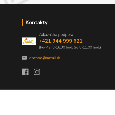
Kontakty
Zákaznícka podpora
+421 944 999 621
(Po-Pia, 8-16:30 hod. So 8-11:00 hod.)
obchod@natali.sk