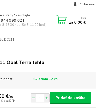
Prihlásenie
e si rady? Zavolajte.
0
ks
 944 999 621
za
0,00 €
a, 8-16:30 hod. So 8-11:00 hod.)
,5L DCE11
1 Obal Terra tehla
tupnosť
Skladom 12 ks
50 €
/
ks
Pridať do košíka
 €
bez DPH