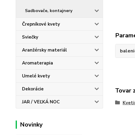
Sadbovače, kontajnery
Črepníkové kvety
Param
Sviečky
Aranžérsky materiál
baleni
Aromaterapia
Umelé kvety
Dekorácie
Tovar 
JAR / VEĽKÁ NOC
Kveti
Novinky