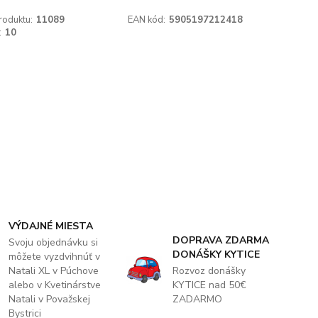
roduktu:
11089
EAN kód:
5905197212418
:
10
VÝDAJNÉ MIESTA
DOPRAVA ZDARMA
Svoju objednávku si
DONÁŠKY KYTICE
môžete vyzdvihnúť v
Natali XL v Púchove
Rozvoz donášky
alebo v Kvetinárstve
KYTICE nad 50€
Natali v Považskej
ZADARMO
Bystrici