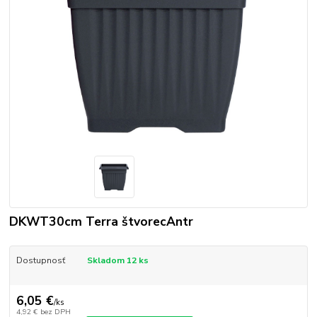
DKWT30cm Terra štvorecAntr
Dostupnosť
Skladom 12 ks
6,05 €
/
ks
4,92 €
bez DPH