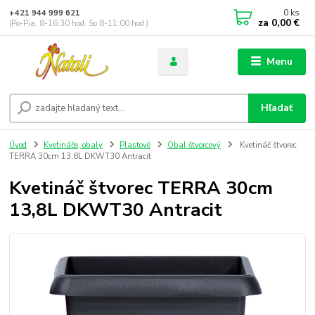
0
ks
+421 944 999 621
za
0,00 €
(Po-Pia, 8-16:30 hod. So 8-11:00 hod.)
Menu
Hľadať
Úvod
Kvetináče, obaly
Plastové
Obal štvorcový
Kvetináč štvorec
TERRA 30cm 13,8L DKWT30 Antracit
Kvetináč štvorec TERRA 30cm
13,8L DKWT30 Antracit