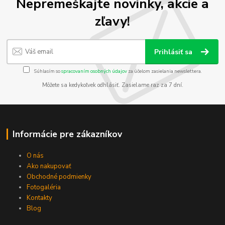
Nepremeškajte novinky, akcie a
zľavy!
Prihlásiť sa
Súhlasím so
spracovaním osobných údajov
za účelom zasielania newslettera.
Môžete sa kedykoľvek odhlásiť. Zasielame raz za 7 dní.
Informácie pre zákazníkov
O nás
Ako nakupovať
Obchodné podmienky
Fotogaléria
Kontakty
Blog