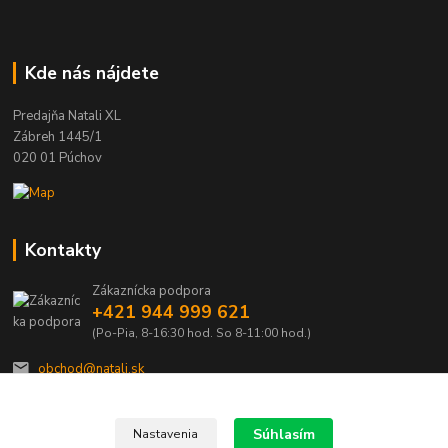
Kde nás nájdete
Predajňa Natali XL
Zábreh 1445/1
020 01 Púchov
Kontakty
Zákaznícka podpora
+421 944 999 621
(Po-Pia, 8-16:30 hod. So 8-11:00 hod.)
obchod@natali.sk
Súhlasím
Nastavenia