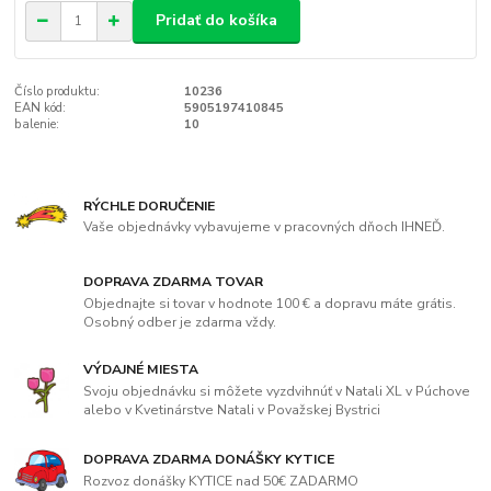
Pridať do košíka
Číslo produktu:
10236
EAN kód:
5905197410845
balenie:
10
RÝCHLE DORUČENIE
Vaše objednávky vybavujeme v pracovných dňoch IHNEĎ.
DOPRAVA ZDARMA TOVAR
Objednajte si tovar v hodnote 100 € a dopravu máte grátis.
Osobný odber je zdarma vždy.
VÝDAJNÉ MIESTA
Svoju objednávku si môžete vyzdvihnúť v Natali XL v Púchove
alebo v Kvetinárstve Natali v Považskej Bystrici
DOPRAVA ZDARMA DONÁŠKY KYTICE
Rozvoz donášky KYTICE nad 50€ ZADARMO