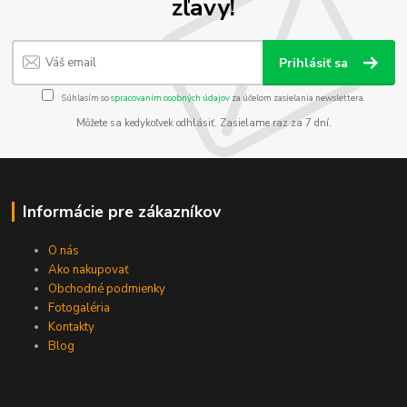
zľavy!
Prihlásiť sa
Súhlasím so
spracovaním osobných údajov
za účelom zasielania newslettera.
Môžete sa kedykoľvek odhlásiť. Zasielame raz za 7 dní.
Informácie pre zákazníkov
O nás
Ako nakupovať
Obchodné podmienky
Fotogaléria
Kontakty
Blog