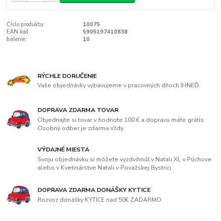
Číslo produktu:
10075
EAN kód:
5905197410838
balenie:
10
RÝCHLE DORUČENIE
Vaše objednávky vybavujeme v pracovných dňoch IHNEĎ.
DOPRAVA ZDARMA TOVAR
Objednajte si tovar v hodnote 100 € a dopravu máte grátis.
Osobný odber je zdarma vždy.
VÝDAJNÉ MIESTA
Svoju objednávku si môžete vyzdvihnúť v Natali XL v Púchove
alebo v Kvetinárstve Natali v Považskej Bystrici
DOPRAVA ZDARMA DONÁŠKY KYTICE
Rozvoz donášky KYTICE nad 50€ ZADARMO