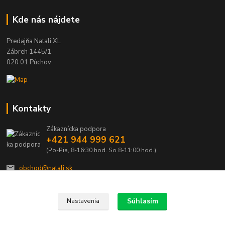
Kde nás nájdete
Predajňa Natali XL
Zábreh 1445/1
020 01 Púchov
Kontakty
Zákaznícka podpora
+421 944 999 621
(Po-Pia, 8-16:30 hod. So 8-11:00 hod.)
obchod@natali.sk
Súhlasím
Nastavenia