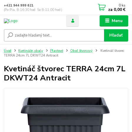
0
ks
+421 944 999 621
za
0,00 €
(Po-Pia, 8-16:30 hod. So 8-11:00 hod.)
Menu
Hľadať
Úvod
Kvetináče, obaly
Plastové
Obal štvorcový
Kvetináč štvorec
TERRA 24cm 7L DKWT24 Antracit
Kvetináč štvorec TERRA 24cm 7L
DKWT24 Antracit