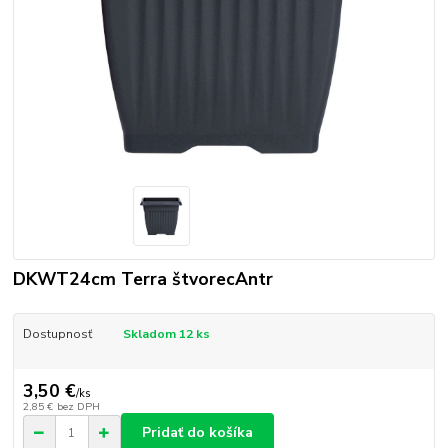
DKWT24cm Terra štvorecAntr
Dostupnosť
Skladom 12 ks
3,50 €
/
ks
2,85 €
bez DPH
Pridať do košíka