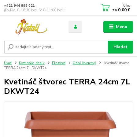
0
ks
+421 944 999 621
za
0,00 €
(Po-Pia, 8-16:30 hod. So 8-11:00 hod.)
Menu
Hľadať
Úvod
Kvetináče, obaly
Plastové
Obal štvorcový
Kvetináč štvorec
TERRA 24cm 7L DKWT24
Kvetináč štvorec TERRA 24cm 7L
DKWT24