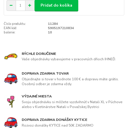
Pridať do košíka
Číslo produktu:
11284
EAN kód:
5905197210834
balenie:
10
RÝCHLE DORUČENIE
Vaše objednávky vybavujeme v pracovných dňoch IHNEĎ.
DOPRAVA ZDARMA TOVAR
Objednajte si tovar v hodnote 100 € a dopravu máte grátis.
Osobný odber je zdarma vždy.
VÝDAJNÉ MIESTA
Svoju objednávku si môžete vyzdvihnúť v Natali XL v Púchove
alebo v Kvetinárstve Natali v Považskej Bystrici
DOPRAVA ZDARMA DONÁŠKY KYTICE
Rozvoz donášky KYTICE nad 50€ ZADARMO