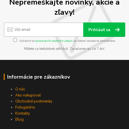
Nepremeškajte novinky, akcie a
zľavy!
Prihlásiť sa
Súhlasím so
spracovaním osobných údajov
za účelom zasielania newslettera.
Môžete sa kedykoľvek odhlásiť. Zasielame raz za 7 dní.
Informácie pre zákazníkov
O nás
Ako nakupovať
Obchodné podmienky
Fotogaléria
Kontakty
Blog