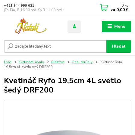
0
ks
+421 944 999 621
za
0,00 €
(Po-Pia, 8-16:30 hod. So 8-11:00 hod.)
Menu
Hľadať
Úvod
Kvetináče, obaly
Plastové
Obal okrúhly
Kvetináč Ryfo
19,5cm 4L svetlo šedý DRF200
Kvetináč Ryfo 19,5cm 4L svetlo
šedý DRF200