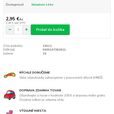
Dostupnosť
Skladom 14 ks
2,95 €
/
ks
2,40 €
bez DPH
Pridať do košíka
Číslo produktu:
10512
EAN kód:
5905197382821
balenie:
10
RÝCHLE DORUČENIE
Vaše objednávky vybavujeme v pracovných dňoch IHNEĎ.
DOPRAVA ZDARMA TOVAR
Objednajte si tovar v hodnote 100 € a dopravu máte grátis.
Osobný odber je zdarma vždy.
VÝDAJNÉ MIESTA