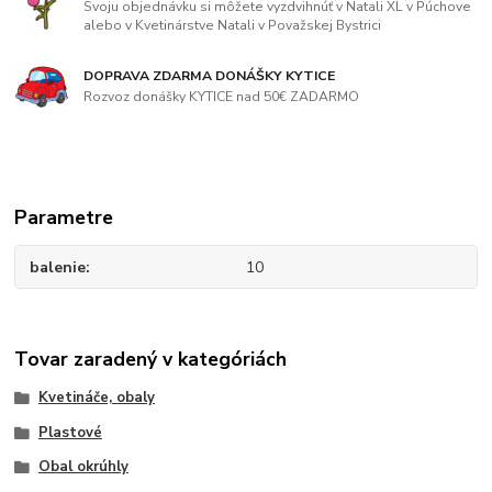
Svoju objednávku si môžete vyzdvihnúť v Natali XL v Púchove
alebo v Kvetinárstve Natali v Považskej Bystrici
DOPRAVA ZDARMA DONÁŠKY KYTICE
Rozvoz donášky KYTICE nad 50€ ZADARMO
Parametre
balenie
10
Tovar zaradený v kategóriách
Kvetináče, obaly
Plastové
Obal okrúhly