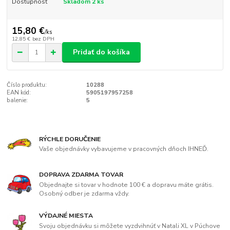
Dostupnosť
Skladom 2 ks
15,80 €
/
ks
12,85 €
bez DPH
Pridať do košíka
Číslo produktu:
10288
EAN kód:
5905197957258
balenie:
5
RÝCHLE DORUČENIE
Vaše objednávky vybavujeme v pracovných dňoch IHNEĎ.
DOPRAVA ZDARMA TOVAR
Objednajte si tovar v hodnote 100 € a dopravu máte grátis.
Osobný odber je zdarma vždy.
VÝDAJNÉ MIESTA
Svoju objednávku si môžete vyzdvihnúť v Natali XL v Púchove