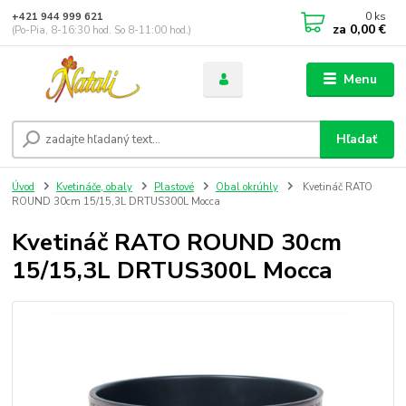
0
ks
+421 944 999 621
za
0,00 €
(Po-Pia, 8-16:30 hod. So 8-11:00 hod.)
Menu
Hľadať
Úvod
Kvetináče, obaly
Plastové
Obal okrúhly
Kvetináč RATO
ROUND 30cm 15/15,3L DRTUS300L Mocca
Kvetináč RATO ROUND 30cm
15/15,3L DRTUS300L Mocca