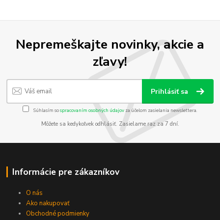
Nepremeškajte novinky, akcie a
zľavy!
Prihlásiť sa
Súhlasím so
spracovaním osobných údajov
za účelom zasielania newslettera.
Môžete sa kedykoľvek odhlásiť. Zasielame raz za 7 dní.
Informácie pre zákazníkov
O nás
Ako nakupovať
Obchodné podmienky