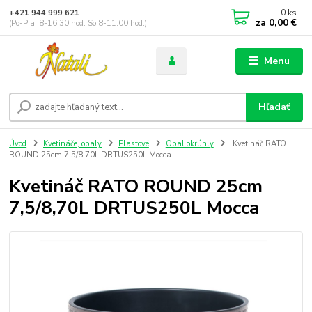
0
ks
+421 944 999 621
za
0,00 €
(Po-Pia, 8-16:30 hod. So 8-11:00 hod.)
Menu
Hľadať
Úvod
Kvetináče, obaly
Plastové
Obal okrúhly
Kvetináč RATO
ROUND 25cm 7,5/8,70L DRTUS250L Mocca
Kvetináč RATO ROUND 25cm
7,5/8,70L DRTUS250L Mocca