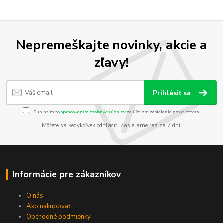
Nepremeškajte novinky, akcie a
zľavy!
Prihlásiť sa
Súhlasím so
spracovaním osobných údajov
za účelom zasielania newslettera.
Môžete sa kedykoľvek odhlásiť. Zasielame raz za 7 dní.
Informácie pre zákazníkov
O nás
Ako nakupovať
Obchodné podmienky