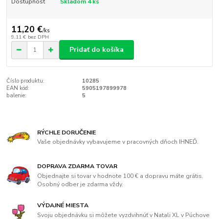
Dostupnosť
Skladom 4 ks
11,20 €
/
ks
9,11 €
bez DPH
Pridať do košíka
Číslo produktu:
10285
EAN kód:
5905197899978
balenie:
5
RÝCHLE DORUČENIE
Vaše objednávky vybavujeme v pracovných dňoch IHNEĎ.
DOPRAVA ZDARMA TOVAR
Objednajte si tovar v hodnote 100 € a dopravu máte grátis.
Osobný odber je zdarma vždy.
VÝDAJNÉ MIESTA
Svoju objednávku si môžete vyzdvihnúť v Natali XL v Púchove