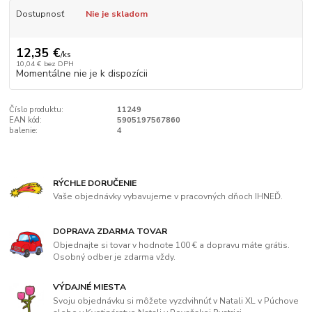
Dostupnosť
Nie je skladom
12,35 €
/
ks
10,04 €
bez DPH
Momentálne nie je k dispozícii
Číslo produktu:
11249
EAN kód:
5905197567860
balenie:
4
RÝCHLE DORUČENIE
Vaše objednávky vybavujeme v pracovných dňoch IHNEĎ.
DOPRAVA ZDARMA TOVAR
Objednajte si tovar v hodnote 100 € a dopravu máte grátis.
Osobný odber je zdarma vždy.
VÝDAJNÉ MIESTA
Svoju objednávku si môžete vyzdvihnúť v Natali XL v Púchove