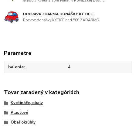
alebo v Kvetinárstve Natali v Považskej Bystrici
DOPRAVA ZDARMA DONÁŠKY KYTICE
Rozvoz donášky KYTICE nad 50€ ZADARMO
Parametre
balenie
4
Tovar zaradený v kategóriách
Kvetináče, obaly
Plastové
Obal okrúhly