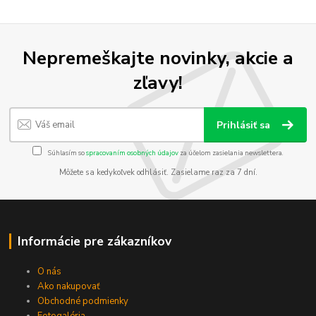
Nepremeškajte novinky, akcie a
zľavy!
Prihlásiť sa
Súhlasím so
spracovaním osobných údajov
za účelom zasielania newslettera.
Môžete sa kedykoľvek odhlásiť. Zasielame raz za 7 dní.
Informácie pre zákazníkov
O nás
Ako nakupovať
Obchodné podmienky
Fotogaléria