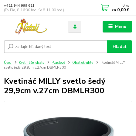
0
ks
+421 944 999 621
za
0,00 €
(Po-Pia, 8-16:30 hod. So 8-11:00 hod.)
Menu
Hľadať
Úvod
Kvetináče, obaly
Plastové
Obal okrúhly
Kvetináč MILLY
svetlo šedý 29,9cm v.27cm DBMLR300
Kvetináč MILLY svetlo šedý
29,9cm v.27cm DBMLR300