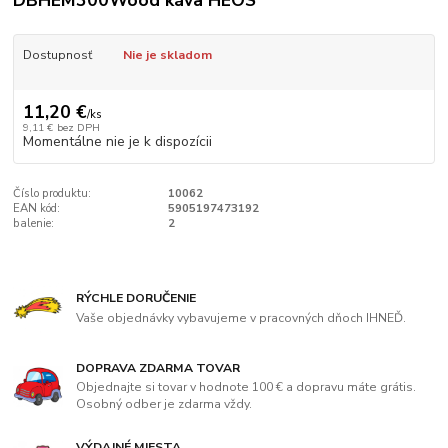
DBHEM300Wood káva HEOS
Dostupnosť
Nie je skladom
11,20 €
/
ks
9,11 €
bez DPH
Momentálne nie je k dispozícii
Číslo produktu:
10062
EAN kód:
5905197473192
balenie:
2
RÝCHLE DORUČENIE
Vaše objednávky vybavujeme v pracovných dňoch IHNEĎ.
DOPRAVA ZDARMA TOVAR
Objednajte si tovar v hodnote 100 € a dopravu máte grátis.
Osobný odber je zdarma vždy.
VÝDAJNÉ MIESTA