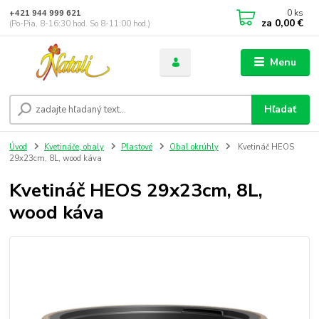
0
ks
+421 944 999 621
za
0,00 €
(Po-Pia, 8-16:30 hod. So 8-11:00 hod.)
Menu
Hľadať
Úvod
Kvetináče, obaly
Plastové
Obal okrúhly
Kvetináč HEOS
29x23cm, 8L, wood káva
Kvetináč HEOS 29x23cm, 8L,
wood káva